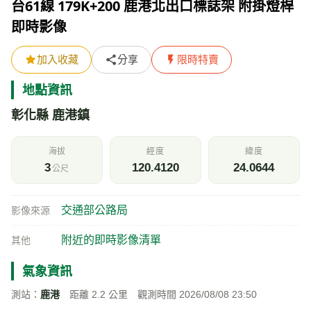
台61線 179K+200 鹿港北出口標誌架 附掛燈桿
即時影像
加入收藏
分享
限時特賣
地點資訊
彰化縣 鹿港鎮
海拔
經度
緯度
3
120.4120
24.0644
公尺
交通部公路局
影像來源
附近的即時影像清單
其他
氣象資訊
測站：
鹿港
距離 2.2 公里 觀測時間 2026/08/08 23:50