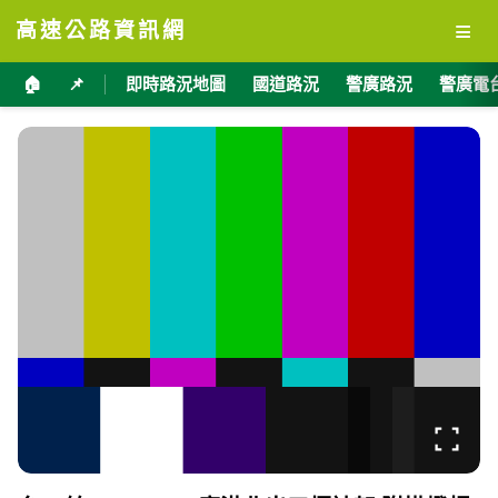
≡
高速公路資訊網
🏠
📌
即時路況地圖
國道路況
警廣路況
警廣電