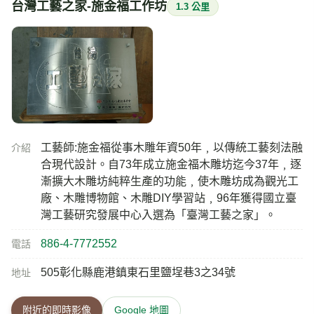
台灣工藝之家-施金福工作坊
1.3 公里
工藝師:施金福從事木雕年資50年﹐以傳統工藝刻法融
介紹
合現代設計。自73年成立施金福木雕坊迄今37年﹐逐
漸擴大木雕坊純粹生產的功能﹐使木雕坊成為觀光工
廠、木雕博物館、木雕DIY學習站﹐96年獲得國立臺
灣工藝研究發展中心入選為「臺灣工藝之家」。
886-4-7772552
電話
505彰化縣鹿港鎮東石里鹽埕巷3之34號
地址
附近的即時影像
Google 地圖