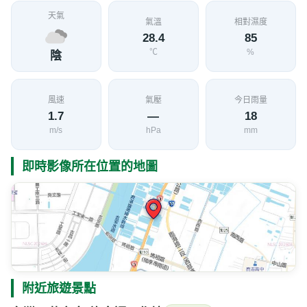
天氣
氣溫
相對濕度
28.4
85
℃
%
陰
風速
氣壓
今日雨量
1.7
—
18
m/s
hPa
mm
即時影像所在位置的地圖
附近旅遊景點