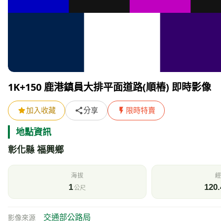
1K+150 鹿港鎮員大排平面道路(順樁) 即時影像
加入收藏
分享
限時特賣
地點資訊
彰化縣 福興鄉
海拔
經
1
120.
公尺
交通部公路局
影像來源