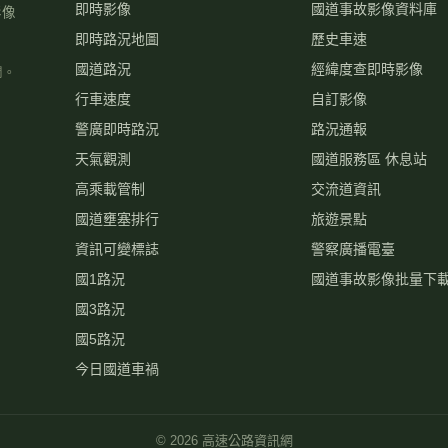
即時影像
國道事故影像資料庫
影像
即時路況地圖
歷史車速
國道路況
經緯度查即時影像
關。
行車速度
自訂影像
警廣即時路況
路況通報
天氣觀測
國道服務區 休息站
高乘載管制
交流道資訊
國道壅塞排行
旅遊景點
資訊可變標誌
警察廣播電臺
國1路況
國道事故影像批量下
國3路況
國5路況
今日國道車禍
©
2026
高速公路資訊網