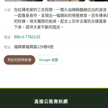
在紅磚老屋的三合院裡，一整片由細緻麵線拉出的波浪
介紹
一起像是音符，呈現出一幅精彩的視覺樂章。百年傳承
的吹拂，得天獨厚的氣候，配合上百年古厝的古樸風景
下來，提供大家不斷的造訪。
886-4-7783133
電話
福興鄉福興路129巷9號
地址
附近的即時影像
Google 地圖
高速公路資訊網