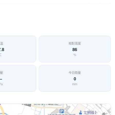
溫
相對濕度
.8
86
℃
%
壓
今日雨量
—
0
Pa
mm