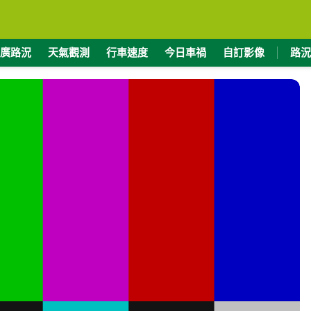
廣路況
天氣觀測
行車速度
今日車禍
自訂影像
路況