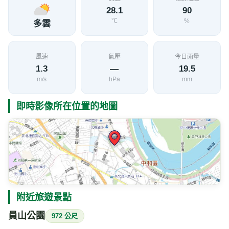
28.1
90
℃
%
多雲
風速
氣壓
今日雨量
1.3
—
19.5
m/s
hPa
mm
即時影像所在位置的地圖
附近旅遊景點
員山公園
972 公尺