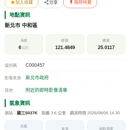
加入收藏
分享
限時特賣
地點資訊
新北市 中和區
海拔
經度
緯度
6
121.4849
25.0117
公尺
C000457
識別碼
新北市政府
影像來源
附近的即時影像清單
其他
氣象資訊
測站：
國三S037K
距離 3.6 公里 觀測時間 2026/08/06 14:30
天氣
氣溫
相對濕度