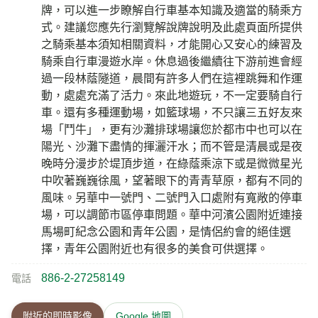
牌，可以進一步瞭解自行車基本知識及適當的騎乘方
式。建議您應先行瀏覽解說牌說明及此處頁面所提供
之騎乘基本須知相關資料，才能開心又安心的練習及
騎乘自行車漫遊水岸。休息過後繼續往下游前進會經
過一段林蔭隧道，晨間有許多人們在這裡跳舞和作運
動，處處充滿了活力。來此地遊玩，不一定要騎自行
車。還有多種運動場，如籃球場，不只讓三五好友來
場「鬥牛」，更有沙灘排球場讓您於都市中也可以在
陽光、沙灘下盡情的揮灑汗水；而不管是清晨或是夜
晚時分漫步於堤頂步道，在綠蔭乘涼下或是微微星光
中吹著巍巍徐風，望著眼下的青青草原，都有不同的
風味。另華中一號門、二號門入口處附有寬敞的停車
場，可以調節市區停車問題。華中河濱公園附近連接
馬場町紀念公園和青年公園，是情侶約會的絕佳選
擇，青年公園附近也有很多的美食可供選擇。
886-2-27258149
電話
附近的即時影像
Google 地圖