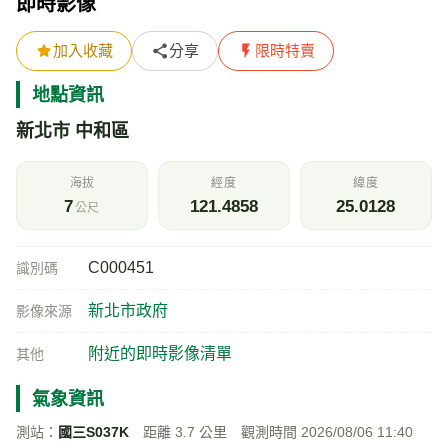
即時影像
加入收藏
分享
限時特賣
地點資訊
新北市 中和區
海拔
經度
緯度
7
121.4858
25.0128
公尺
C000451
識別碼
新北市政府
影像來源
附近的即時影像清單
其他
氣象資訊
測站：
國三S037K
距離 3.7 公里 觀測時間 2026/08/06 11:40