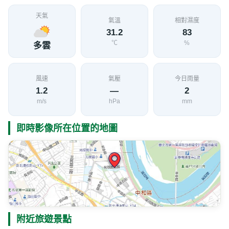
天氣
氣溫
相對濕度
31.2
83
℃
%
多雲
風速
氣壓
今日雨量
1.2
—
2
m/s
hPa
mm
即時影像所在位置的地圖
附近旅遊景點