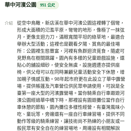
華中河濱公園
951 公尺
從空中鳥瞰，新店溪在華中河濱公園這裡轉了個彎，
介紹
形成大面積的氾濫平原，彎彎的地形，像極了一抹弦
月，更像支迴力刀，滿眼寬闊平坦的綠草地，最適合
舉辦大型活動；這裡也是觀看夕陽、賞鳥的最佳場
所：公園裡生態豐富，河裡有魚群迴流覓食，隨處可
見野鳥在樹間跳躍。園內有多樣的兒童遊戲設施，還
貼心的舖設細砂，使安全無虞，設施週遭亦提供座
椅，供父母可以在同時兼顧兒童活動安全下休憩，增
加親子情感互動。98年起市府更在此設立了華中露營
場，提供帳篷及汽車營位供民眾申請使用，可說是全
臺第一座大型的河濱露營場。當你騎乘自行車遨遊河
濱公園經過華中橋下時，那裡設有園遊攤位當作自行
車休憩的節點，園內攤位多樣性經營，有臺灣風味小
吃、童玩等，旁邊還有一座自行車練習場，提供不同
動作等級的騎乘練習，讓技術尚不熟練的小朋友或一
般民眾有安全自在的練習場地，周邊設有相關解說