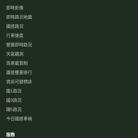
即時影像
即時路況地圖
國道路況
行車速度
警廣即時路況
天氣觀測
高乘載管制
國道壅塞排行
資訊可變標誌
國1路況
國3路況
國5路況
今日國道車禍
服務