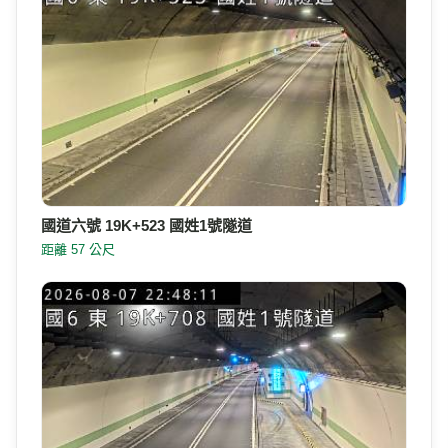
國道六號 19K+523 國姓1號隧道
距離 57 公尺