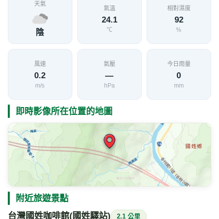
天氣
氣溫
相對濕度
24.1
92
℃
%
陰
風速
氣壓
今日雨量
0.2
—
0
m/s
hPa
mm
即時影像所在位置的地圖
附近旅遊景點
台灣國姓咖啡館(國姓驛站)
2.1 公里