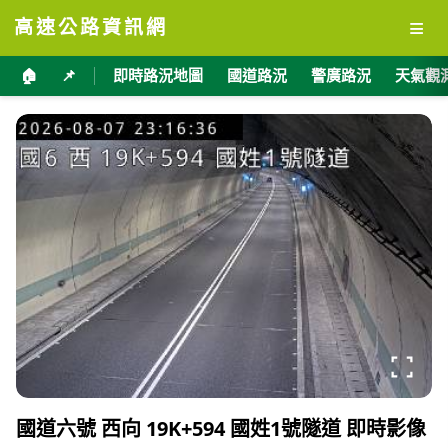
≡
高速公路資訊網
🏠
📌
即時路況地圖
國道路況
警廣路況
天氣觀
國道六號 西向 19K+594 國姓1號隧道 即時影像