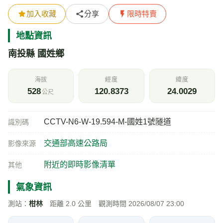
加入收藏
分享
限時特賣
地點資訊
南投縣 國姓鄉
海拔
經度
緯度
528
120.8373
24.0029
公尺
CCTV-N6-W-19.594-M-國姓1號隧道
識別碼
交通部高速公路局
影像來源
附近的即時影像清單
其他
氣象資訊
測站：
柑林
距離 2.0 公里 觀測時間 2026/08/07 23:00