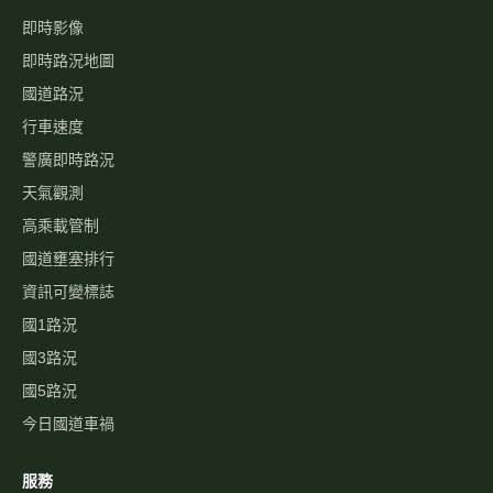
即時影像
即時路況地圖
國道路況
行車速度
警廣即時路況
天氣觀測
高乘載管制
國道壅塞排行
資訊可變標誌
國1路況
國3路況
國5路況
今日國道車禍
服務