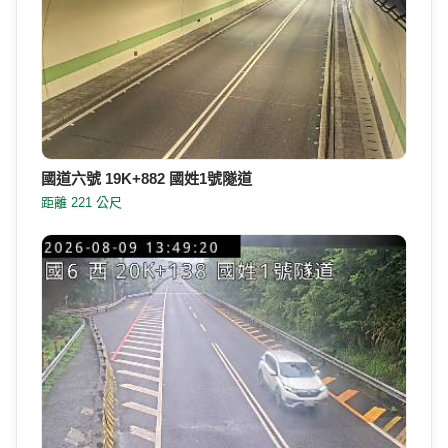
國道六號 19K+882 國姓1號隧道
距離 221 公尺