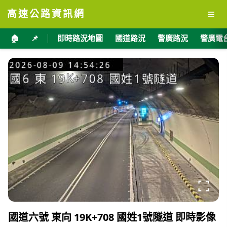
≡
高速公路資訊網
🏠
📌
即時路況地圖
國道路況
警廣路況
警廣電
國道六號 東向 19K+708 國姓1號隧道 即時影像