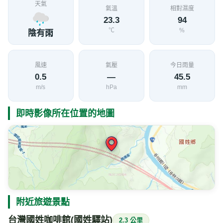
天氣
氣溫
相對濕度
23.3
94
℃
%
陰有雨
風速
氣壓
今日雨量
0.5
—
45.5
m/s
hPa
mm
即時影像所在位置的地圖
附近旅遊景點
台灣國姓咖啡館(國姓驛站)
2.3 公里