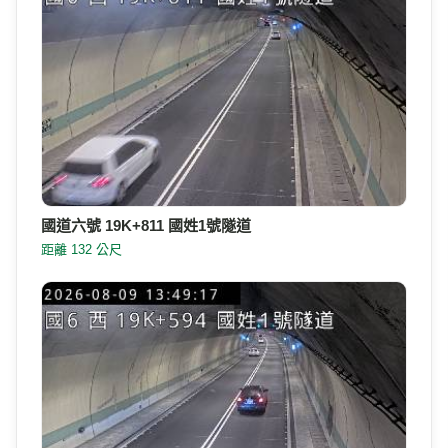
國道六號 19K+811 國姓1號隧道
距離 132 公尺