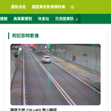
≡
最新消息
國道事故影像資料庫
›
通報
高乘載管制
休息站
交流道資訊
警廣電台
ET
附近即時影像
國道五號 22K+469 雪山隧道