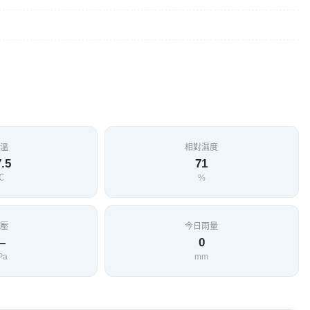
溫
相對濕度
.5
71
℃
%
壓
今日雨量
—
0
Pa
mm