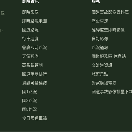
即時資訊
服務
即時影像
國道事故影像資料庫
影像
即時路況地圖
歷史車速
國道路況
經緯度查即時影像
關。
行車速度
自訂影像
警廣即時路況
路況通報
天氣觀測
國道服務區 休息站
高乘載管制
交流道資訊
國道壅塞排行
旅遊景點
資訊可變標誌
警察廣播電臺
國1路況
國道事故影像批量下
國3路況
國5路況
今日國道車禍