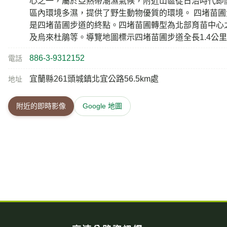
心之一，屬於亞熱帶潮濕氣候，附近山區從日治時代即
區內環境多濕，提供了野生動物優質的環境。 四堵苗圃
是四堵苗圃步道的終點。四堵苗圃轉型為北部育苗中心
及烏來杜鵑等。導覽地圖標示四堵苗圃步道全長1.4公里，來
886-3-9312152
電話
宜蘭縣261頭城鎮北宜公路56.5km處
地址
附近的即時影像
Google 地圖