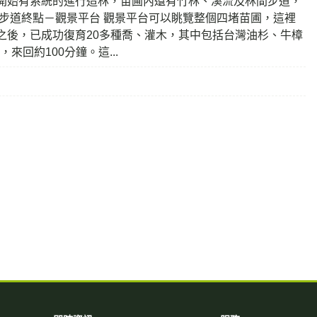
開始有系統的進行造林，苗圃內還有竹林、溪流及林間步道，
步道終點－觀景平台 觀景平台可以眺覽整個四堵苗圃，這裡
之後，已成功復育20多種喬、灌木，其中包括台灣油杉、牛樟
回約100分鐘。這...