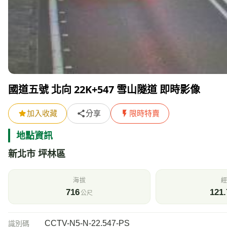
國道五號 北向 22K+547 雪山隧道 即時影像
加入收藏
分享
限時特賣
地點資訊
新北市 坪林區
海拔
經
716
121.
公尺
CCTV-N5-N-22.547-PS
識別碼