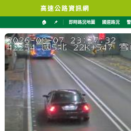
高速公路資訊網
🏠
📌
即時路況地圖
國道路況
警