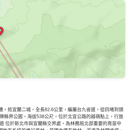
，抵宜蘭二城，全長82.6公里，編屬台九省道，從四堵到頭
牌縣界公園，海拔538公尺，位於北宜公路的越嶺點上，行旅
道 位於新北市與宜蘭縣交界處，為林務局北部重要的育苗中