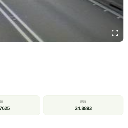
度
緯度
7625
24.8893