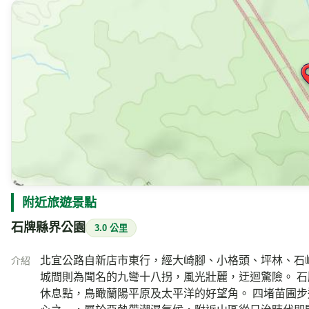
附近旅遊景點
石牌縣界公園
3.0 公里
北宜公路自新店市東行，經大崎腳、小格頭、坪林、石嶆
介紹
城間則為聞名的九彎十八拐，風光壯麗，迂迴驚險。 石
休息點，鳥瞰蘭陽平原及太平洋的好望角。 四堵苗圃步