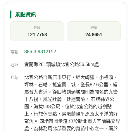
景點資訊
經度
緯度
121.7753
24.8651
886-3-9312152
電話
宜蘭縣261頭城鎮北宜公路56.5km處
地址
北宜公路自新店市東行，經大崎腳、小格頭、
介紹
坪林、石嶆，抵宜蘭二城，全長82.6公里，編
屬台九省道，從四堵到頭城間則為聞名的九彎
十八拐，風光壯麗，迂迴驚險。 石牌縣界公
園，海拔538公尺，位於北宜公路的越嶺點
上，行旅休息點，鳥瞰蘭陽平原及太平洋的好
望角。 四堵苗圃步道 位於新北市與宜蘭縣交界
處，為林務局北部重要的育苗中心之一，屬於