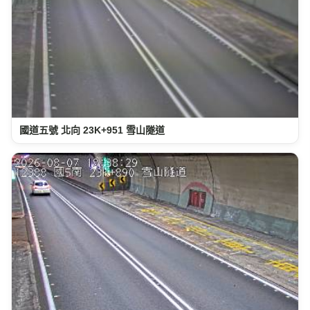
國道五號 北向 23K+951 雪山隧道