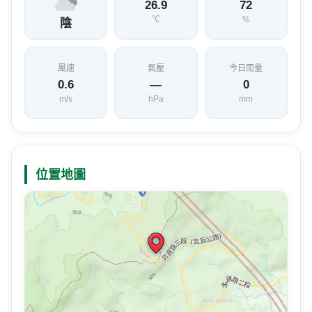
26.9
72
℃
%
陰
風速
氣壓
今日雨量
0.6
—
0
m/s
hPa
mm
位置地圖