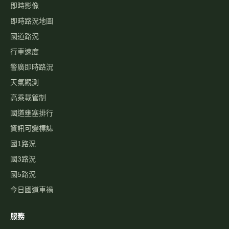
即時影像
即時路況地圖
國道路況
行車速度
警廣即時路況
天氣觀測
高乘載管制
國道壅塞排行
資訊可變標誌
國1路況
國3路況
國5路況
今日國道車禍
服務