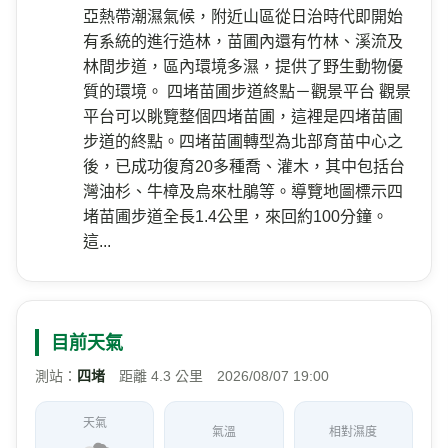
亞熱帶潮濕氣候，附近山區從日治時代即開始
有系統的進行造林，苗圃內還有竹林、溪流及
林間步道，區內環境多濕，提供了野生動物優
質的環境。 四堵苗圃步道終點－觀景平台 觀景
平台可以眺覽整個四堵苗圃，這裡是四堵苗圃
步道的終點。四堵苗圃轉型為北部育苗中心之
後，已成功復育20多種喬、灌木，其中包括台
灣油杉、牛樟及烏來杜鵑等。導覽地圖標示四
堵苗圃步道全長1.4公里，來回約100分鐘。
這...
目前天氣
測站：
四堵
距離 4.3 公里 2026/08/07 19:00
天氣
氣溫
相對濕度