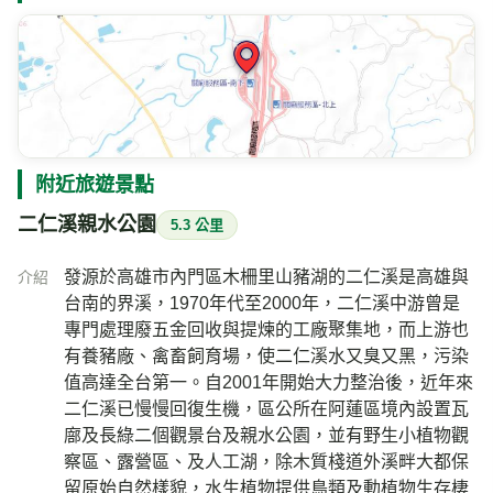
附近旅遊景點
二仁溪親水公園
5.3 公里
發源於高雄市內門區木柵里山豬湖的二仁溪是高雄與
介紹
台南的界溪，1970年代至2000年，二仁溪中游曾是
專門處理廢五金回收與提煉的工廠聚集地，而上游也
有養豬廠、禽畜飼育場，使二仁溪水又臭又黑，污染
值高達全台第一。自2001年開始大力整治後，近年來
二仁溪已慢慢回復生機，區公所在阿蓮區境內設置瓦
廍及長綠二個觀景台及親水公園，並有野生小植物觀
察區、露營區、及人工湖，除木質棧道外溪畔大都保
留原始自然樣貌，水生植物提供鳥類及動植物生存棲