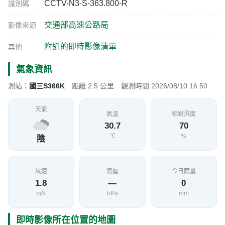
CCTV-N3-S-363.800-R
識別碼
交通部高速公路局
影像來源
附近的即時影像清單
其他
氣象資訊
測站：
國三S366K
距離 2.5 公里 觀測時間 2026/08/10 16:50
天氣
氣溫
相對濕度
30.7
70
℃
%
陰
風速
氣壓
今日雨量
1.8
—
0
m/s
hPa
mm
即時影像所在位置的地圖