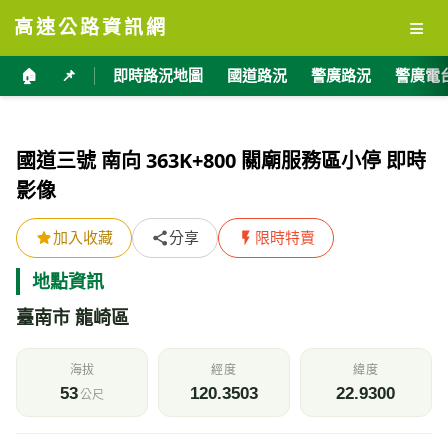
≡
高速公路資訊網
🏠
📌
即時路況地圖
國道路況
警廣路況
警廣電
國道三號 南向 363K+800 關廟服務區小停 即時
影像
加入收藏
分享
限時特賣
地點資訊
臺南市 龍崎區
海拔
經度
緯度
53
120.3503
22.9300
公尺