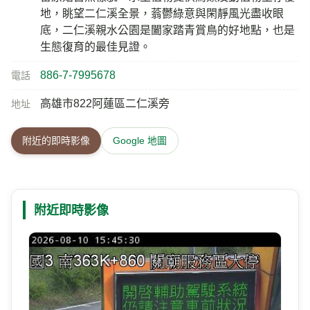
地，眺望二仁溪全景，蓊鬱綠意與閑靜風光盡收眼
底，二仁溪親水公園是闔家踏青賞鳥的好地點，也是
生態復育的最佳見證。
886-7-7995678
電話
高雄市822阿蓮區二仁溪旁
地址
附近的即時影像
Google 地圖
附近即時影像