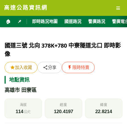
≡
高速公路資訊網
🏠
📌
即時路況地圖
國道路況
警廣路況
警廣電
國道三號 北向 378K+780 中寮隧道北口 即時影
像
加入收藏
分享
限時特賣
地點資訊
高雄市 田寮區
海拔
經度
緯度
114
120.4197
22.8214
公尺