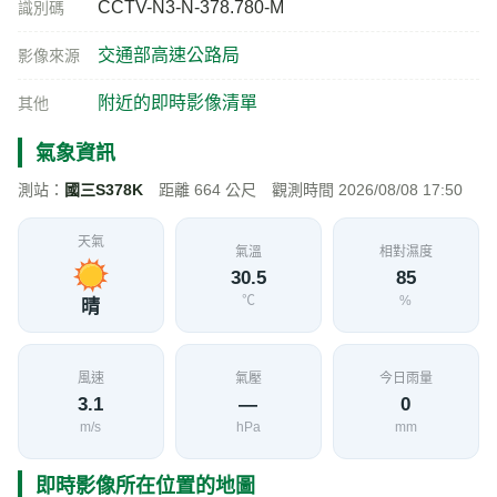
CCTV-N3-N-378.780-M
識別碼
交通部高速公路局
影像來源
附近的即時影像清單
其他
氣象資訊
測站：
國三S378K
距離 664 公尺 觀測時間 2026/08/08 17:50
天氣
氣溫
相對濕度
30.5
85
℃
%
晴
風速
氣壓
今日雨量
3.1
—
0
m/s
hPa
mm
即時影像所在位置的地圖