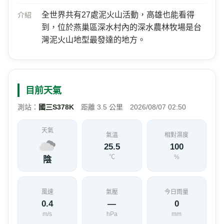
全世界共有27處泥火山活動，高雄也能看得
介紹
到，位於燕巢區深水村內的深水農林牧場是台
灣泥火山地型最發達的地方。
目前天氣
測站：
國三S378K
距離 3.5 公里 2026/08/07 02:50
天氣
氣溫
相對濕度
25.5
100
℃
%
陰
風速
氣壓
今日雨量
0.4
—
0
m/s
hPa
mm