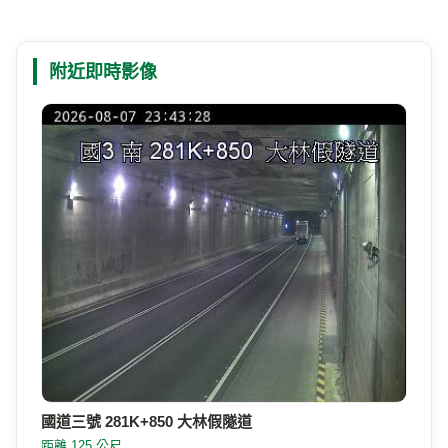
附近即時影像
國道三號 281K+850 大林假隧道
距離 125 公尺