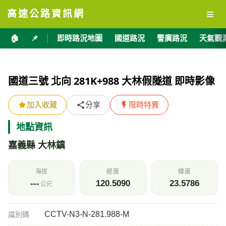
≡
高速公路資訊網
🏠
📌
即時路況地圖
國道路況
警廣路況
天氣觀
國道三號 北向 281K+988 大林假隧道 即時影像
加入收藏
分享
限時特賣
地點資訊
嘉義縣 大林鎮
海拔
經度
緯度
---
120.5090
23.5786
公尺
CCTV-N3-N-281.988-M
識別碼