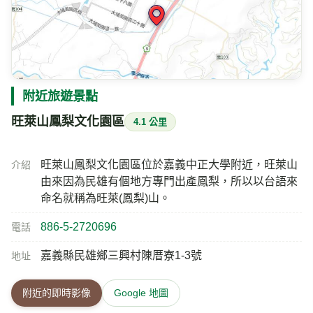
附近旅遊景點
旺萊山鳳梨文化園區
4.1 公里
旺萊山鳳梨文化園區位於嘉義中正大學附近，旺萊山
介紹
由來因為民雄有個地方專門出產鳳梨，所以以台語來
命名就稱為旺萊(鳳梨)山。
886-5-2720696
電話
嘉義縣民雄鄉三興村陳厝寮1-3號
地址
附近的即時影像
Google 地圖