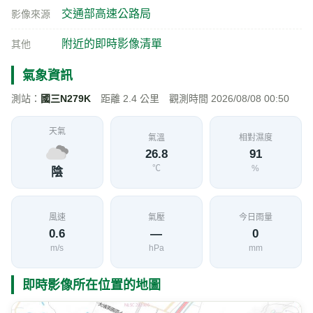
交通部高速公路局
影像來源
附近的即時影像清單
其他
氣象資訊
測站：
國三N279K
距離 2.4 公里 觀測時間 2026/08/08 00:50
天氣
氣溫
相對濕度
26.8
91
℃
%
陰
風速
氣壓
今日雨量
0.6
—
0
m/s
hPa
mm
即時影像所在位置的地圖