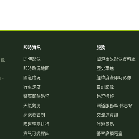
即時資訊
服務
即時影像
國道事故影像資料庫
影像
即時路況地圖
歷史車速
國道路況
經緯度查即時影像
關。
行車速度
自訂影像
警廣即時路況
路況通報
天氣觀測
國道服務區 休息站
高乘載管制
交流道資訊
國道壅塞排行
旅遊景點
資訊可變標誌
警察廣播電臺