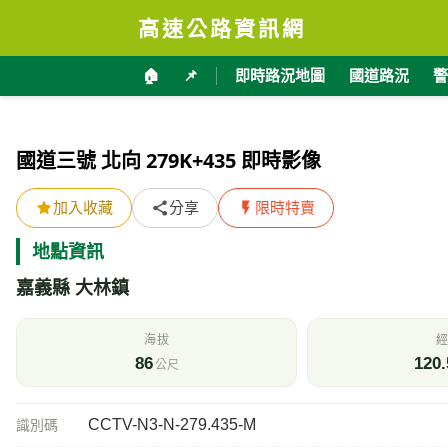
高速公路資訊網
🏠
📌
即時路況地圖
國道路況
警
國道三號 北向 279K+435 即時影像
加入收藏
分享
限時特賣
地點資訊
嘉義縣 大林鎮
海拔
經
86
120.
公尺
CCTV-N3-N-279.435-M
識別碼