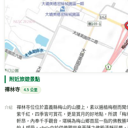
附近旅遊景點
禪林寺
4.5 公里
禪林寺位位於嘉義縣梅山的山腰上，素以遍植梅樹而聞
介紹
紫千紅，四季皆可賞花，更是賞月的好地點，所謂「梅坊
軒昂，內奉千手觀音，堪稱為梅山鄉首屈一指的佛教勝
怡人感受。<br/>由於供俸觀世音菩薩之佛殿清靜莊