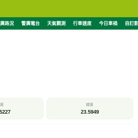
廣路況
警廣電台
天氣觀測
行車速度
今日車禍
自訂
度
緯度
5227
23.5949