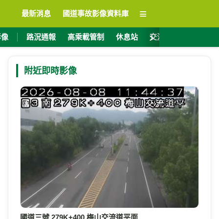
≡
最新消息
國道事故影像資料庫
›
影像
路況通報
高乘載管制
休息站
交流道資訊
ET
附近即時影像
國道三號 279K+400 梅山交流道平面