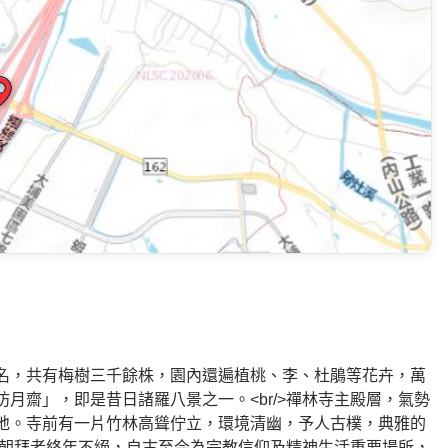
名，共有梅樹三千餘株，園內還遍植桃、李、杜鵑等花卉，萬
月齋」，即是昔日諸羅八景之一。<br/>禪林寺主殿層，氣勢
地。寺前有一片竹林高聳佇立，環境清幽，予人古樸，典雅的
嚴，朝拜者終年不絕，自古至今為宗教信仰及精神生活重要場所，