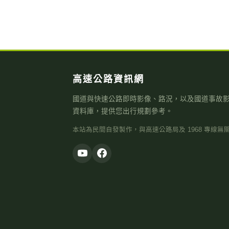
高速公路資訊網
國道與快速公路即時影像、路況，以及國道事故
資料庫，提供您出行規劃參考。
本站為民間自發製作，與高速公路局及 1968 專線無