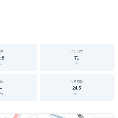
溫
相對濕度
.9
71
℃
%
壓
今日雨量
—
24.5
Pa
mm