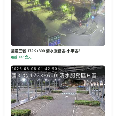
國道三號 172K+300 清水服務區-小車區2
距離 137 公尺