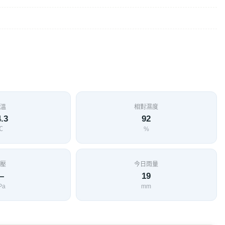
溫
相對濕度
.3
92
℃
%
壓
今日雨量
—
19
Pa
mm