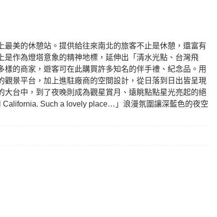
上最美的休憩站。提供給往來南北的旅客不止是休憩，還富有
上是作為燈塔意象的精神地標，延伸出「清水光點、台灣飛
多樣的商家，遊客可在此購買許多知名的伴手禮、紀念品。用
的觀景平台，加上進駐廠商的空間設計，從日落到日出皆呈現
的大台中，到了夜晚則成為觀星賞月、遠眺點點星光亮起的絕
lifornia. Such a lovely place…」浪漫氛圍讓深藍色的夜空