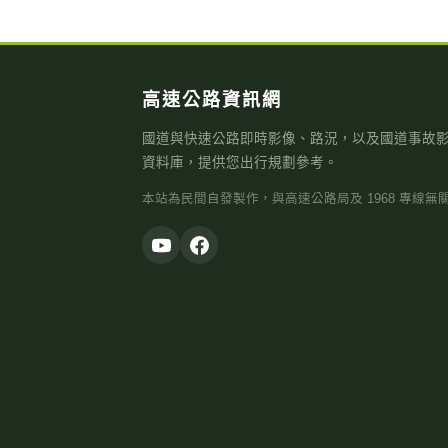
高速公路資訊網
國道與快速公路即時影像、路況，以及國道事故
資料庫，提供您出行規劃參考。
本站為民間自發製作，與高速公路局及 1968 專線無