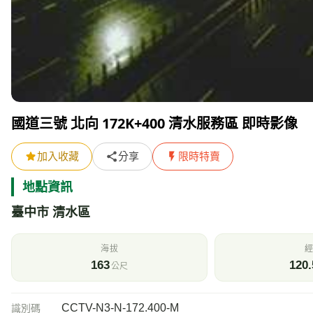
國道三號 北向 172K+400 清水服務區 即時影像
加入收藏
分享
限時特賣
地點資訊
臺中市 清水區
海拔
經
163
120.
公尺
CCTV-N3-N-172.400-M
識別碼