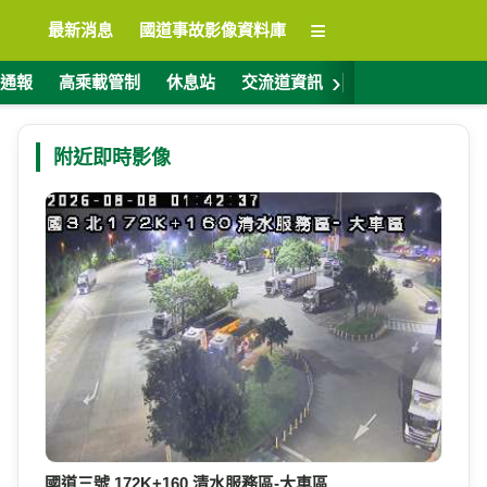
≡
最新消息
國道事故影像資料庫
›
通報
高乘載管制
休息站
交流道資訊
警廣電台
ET
附近即時影像
國道三號 172K+160 清水服務區-大車區