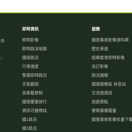
即時資訊
服務
即時影像
國道事故影像資料庫
影像
即時路況地圖
歷史車速
國道路況
經緯度查即時影像
關。
行車速度
自訂影像
警廣即時路況
路況通報
天氣觀測
國道服務區 休息站
高乘載管制
交流道資訊
國道壅塞排行
旅遊景點
資訊可變標誌
警察廣播電臺
國1路況
國道事故影像批量下
國3路況