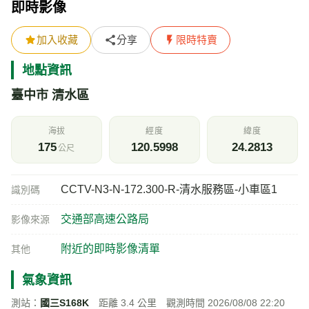
即時影像
加入收藏
分享
限時特賣
地點資訊
臺中市 清水區
海拔
經度
緯度
175
120.5998
24.2813
公尺
CCTV-N3-N-172.300-R-清水服務區-小車區1
識別碼
交通部高速公路局
影像來源
附近的即時影像清單
其他
氣象資訊
測站：
國三S168K
距離 3.4 公里 觀測時間 2026/08/08 22:20