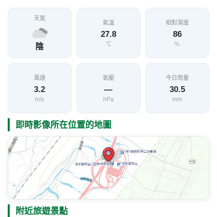
天氣
氣溫
相對濕度
27.8
86
℃
%
陰
風速
氣壓
今日雨量
3.2
—
30.5
m/s
hPa
mm
即時影像所在位置的地圖
附近旅遊景點