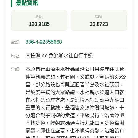
台16線 西向 76K+750(南下)
景點資訊
經度
緯度
120.9185
23.8723
886-4-92855668
電話