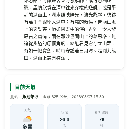
南投縣555魚池鄉水社自行車道
地址
本段自行車道由水社碼頭沿著日月潭岸往北延
介紹
伸至朝霧碼頭、竹石園、文武廟，全長約3.5公
里，部分路段也可眺望涵碧半島及水社碼頭，
是坡度平緩的大眾路線。水社親水步道入口就
在水社碼頭左方處，是連接水社碼頭至九龍口
重要的人行動線，全程皆為無障礙斜坡道，十
分適合親子同遊的步道，平緩易行，沿著潭邊
木棧步道，經朝霧碼頭直抵九龍口。步道綠樹
蓊鬱，即使在盛夏，也不覺得炎熱，沿途設有
休憩點，可讓遊客暫時歇歇腳，或可憑欄遠
眺，盡情欣賞在潭中往來穿梭的遊艇；或是平
靜的湖面上，湖水照映陽光，波光粼粼，彷彿
有萬千金銀墜入湖中；有霧的時候，青龍山脈
上的玄奘寺，猶如國畫中的深山古剎，令人發
思古之幽情；而在那沙巴蘭山上的慈恩塔，無