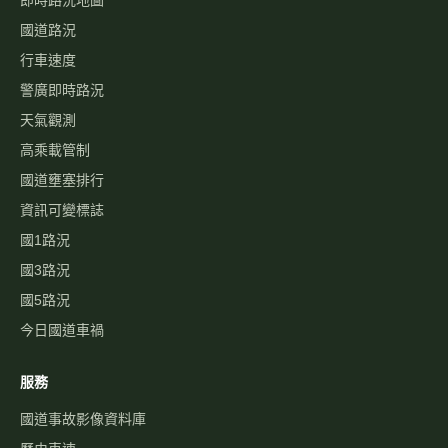
高速公路資訊網
國道與快速公路即時影像、路況，以及國道事故影像資料庫，提供
您出行規劃參考。
本站為民間自發製作，與高速公路局及 1968 專線無關。
即時資訊
即時影像
即時路況地圖
國道路況
行車速度
警廣即時路況
天氣觀測