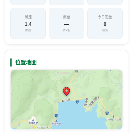
論從步道的哪個角度，總能看見它佇立山頭，
有如一把寶劍，時時守護著日月潭。走到九龍
口，湖面上設有種滿...
目前天氣
測站：
魚池茶改
距離 625 公尺 2026/08/07 15:30
天氣
氣溫
相對濕度
26.6
78
℃
%
多雲
風速
氣壓
今日雨量
1.4
—
0
m/s
hPa
mm