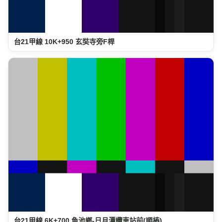
台21甲線 10K+950 玄奘寺旁F桿
台21甲線 6K+700 魚池鄉-日月潭纜車站前(順樁)