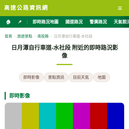
≡
高速公路資訊網
🏠
📌
即時路況地圖
國道路況
警廣路況
天氣觀
首頁
›
旅遊景點
›
南投縣
›
日月潭自行車道-水社段
日月潭自行車道-水社段 附近的即時路況影
像
即時影像
景點資訊
目前天氣
地圖
即時影像