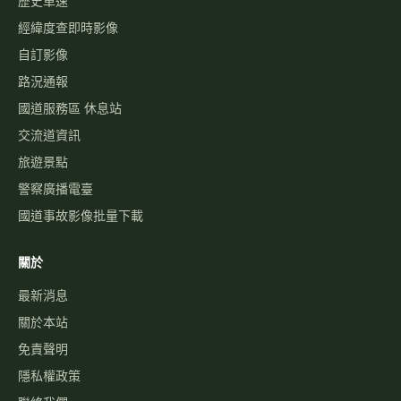
高乘載管制
國道壅塞排行
資訊可變標誌
國1路況
國3路況
國5路況
今日國道車禍
服務
國道事故影像資料庫
歷史車速
經緯度查即時影像
自訂影像
路況通報
國道服務區 休息站