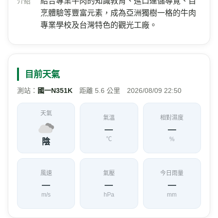
結合專業牛肉的知識教育、進口運儲導覽、自
介紹
烹體驗等豐富元素，成為亞洲獨樹一格的牛肉
專業學校及台灣特色的觀光工廠。
目前天氣
測站：
國一N351K
距離 5.6 公里 2026/08/09 22:50
天氣
氣溫
相對濕度
—
—
℃
%
陰
風速
氣壓
今日雨量
—
—
—
m/s
hPa
mm