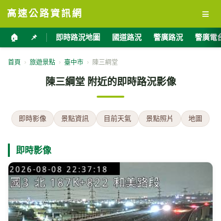
≡
高速公路資訊網
🏠
📌
即時路況地圖
國道路況
警廣路況
警廣電
首頁
›
旅遊景點
›
臺中市
›
陳三綱堂
陳三綱堂 附近的即時路況影像
即時影像
景點資訊
目前天氣
景點照片
地圖
即時影像