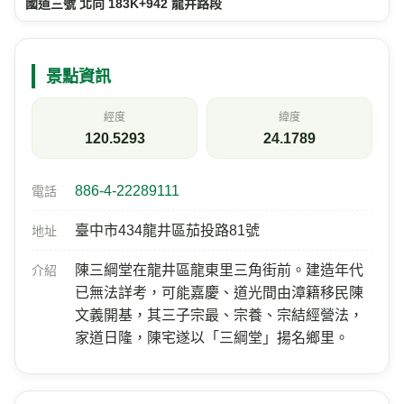
國道三號 北向 183K+942 龍井路段
景點資訊
經度
緯度
120.5293
24.1789
886-4-22289111
電話
臺中市434龍井區茄投路81號
地址
陳三綱堂在龍井區龍東里三角街前。建造年代
介紹
已無法詳考，可能嘉慶、道光間由漳籍移民陳
文義開基，其三子宗最、宗養、宗結經營法，
家道日隆，陳宅遂以「三綱堂」揚名鄉里。