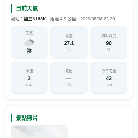
目前天氣
測站：
國三N183K
距離 4.5 公里 2026/08/08 22:20
天氣
氣溫
相對濕度
27.1
90
℃
%
陰
風速
氣壓
今日雨量
2
—
42
m/s
hPa
mm
景點照片