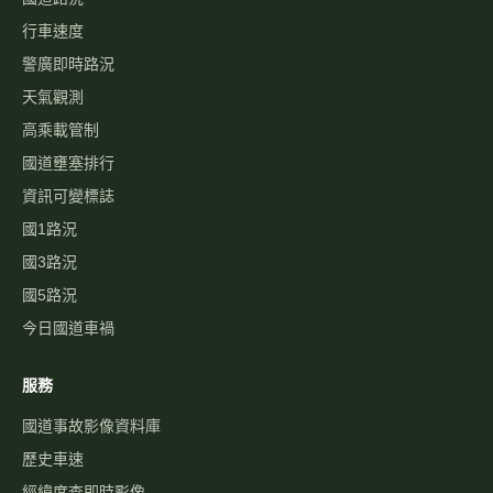
行車速度
警廣即時路況
天氣觀測
高乘載管制
國道壅塞排行
資訊可變標誌
國1路況
國3路況
國5路況
今日國道車禍
服務
國道事故影像資料庫
歷史車速
經緯度查即時影像