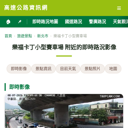
≡
高速公路資訊網
🏠
📌
即時路況地圖
國道路況
警廣路況
天氣觀
首頁
›
旅遊景點
›
新北市
›
樂福卡丁小型賽車場
樂福卡丁小型賽車場 附近的即時路況影像
即時影像
景點資訊
目前天氣
景點照片
地圖
即時影像