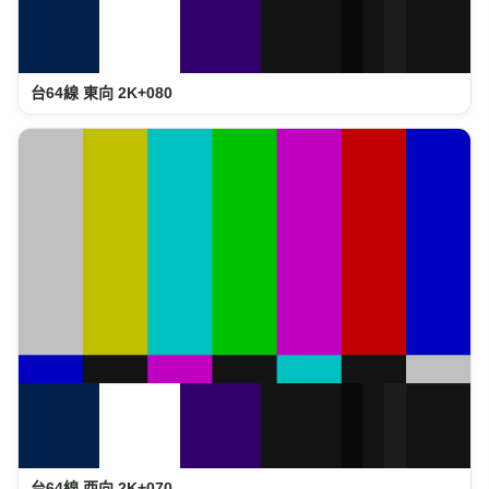
台64線 東向 2K+080
台64線 西向 2K+070
景點資訊
經度
緯度
121.3980
25.1421
886-2-26102047
電話
新北市249八里區荖阡坑路18之18號
地址
八里樂福卡丁小型賽車場是「雙北地區唯一」
介紹