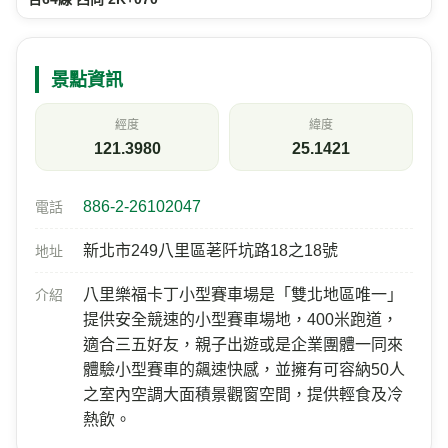
提供安全競速的小型賽車場地，400米跑道，
適合三五好友，親子出遊或是企業團體一同來
體驗小型賽車的飆速快感，並擁有可容納50人
之室內空調大面積景觀窗空間，提供輕食及冷
熱飲。
目前天氣
測站：
西濱N000K
距離 4.3 公里 2026/08/07 10:00
天氣
氣溫
相對濕度
29.4
84
℃
%
陰
風速
氣壓
今日雨量
7.1
—
3.5