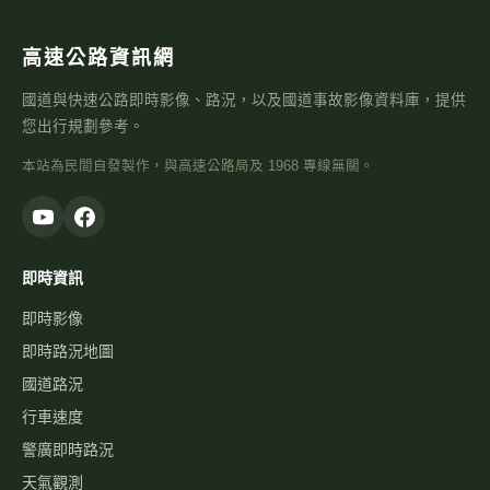
即時路況地圖
國道路況
行車速度
警廣即時路況
天氣觀測
高乘載管制
國道壅塞排行
資訊可變標誌
國1路況
國3路況
國5路況
今日國道車禍
服務
國道事故影像資料庫