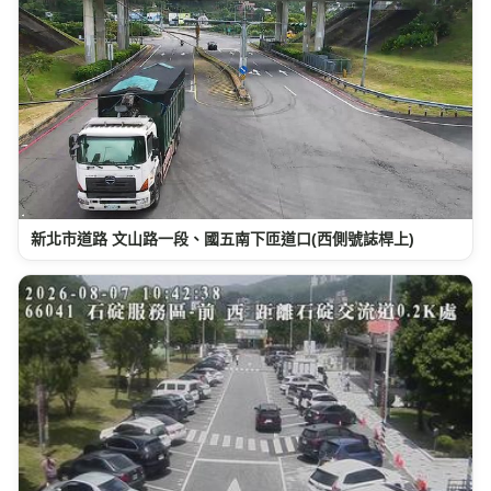
新北市道路 文山路一段、國五南下匝道口(西側號誌桿上)