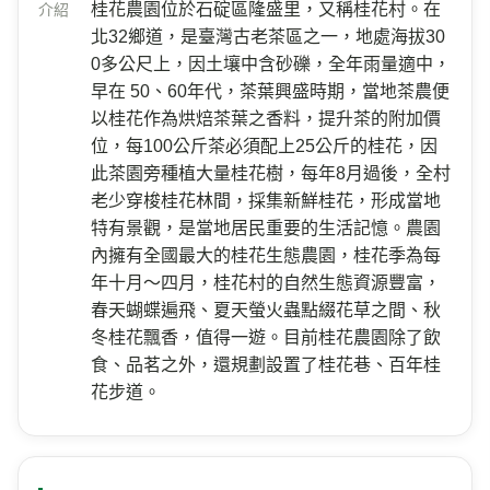
桂花農園位於石碇區隆盛里，又稱桂花村。在
介紹
北32鄉道，是臺灣古老茶區之一，地處海拔30
0多公尺上，因土壤中含砂礫，全年雨量適中，
早在 50、60年代，茶葉興盛時期，當地茶農便
以桂花作為烘焙茶葉之香料，提升茶的附加價
位，每100公斤茶必須配上25公斤的桂花，因
此茶園旁種植大量桂花樹，每年8月過後，全村
老少穿梭桂花林間，採集新鮮桂花，形成當地
特有景觀，是當地居民重要的生活記憶。農園
內擁有全國最大的桂花生態農園，桂花季為每
年十月～四月，桂花村的自然生態資源豐富，
春天蝴蝶遍飛、夏天螢火蟲點綴花草之間、秋
冬桂花飄香，值得一遊。目前桂花農園除了飲
食、品茗之外，還規劃設置了桂花巷、百年桂
花步道。