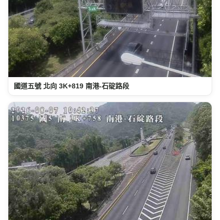
國道五號 北向 3K+819 南港-石碇路段