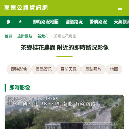
≡
高速公路資訊網
🏠
📌
即時路況地圖
國道路況
警廣路況
天氣觀
首頁
›
旅遊景點
›
新北市
›
茶鄉桂花農園
茶鄉桂花農園 附近的即時路況影像
即時影像
景點資訊
目前天氣
景點照片
地圖
即時影像