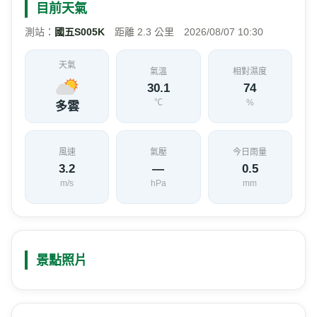
目前天氣
測站：
國五S005K
距離 2.3 公里 2026/08/07 10:30
天氣
氣溫
相對濕度
30.1
74
℃
%
多雲
風速
氣壓
今日雨量
3.2
—
0.5
m/s
hPa
mm
景點照片