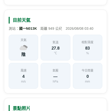
目前天氣
測站：
國一N013K
距離 949 公尺 2026/08/08 03:40
天氣
氣溫
相對濕度
27.8
83
℃
%
陰
風速
氣壓
今日雨量
4
—
0
m/s
hPa
mm
景點照片