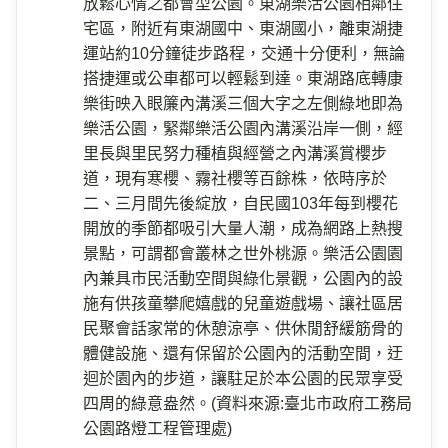
放鬆心情之都會型公園。東湖樂活公園相鄰住
宅區，附近有東湖國中、東湖國小，離東湖捷
運站約10分鐘徒步路程，交通十分便利，無論
搭捷運或公車都可以輕鬆到達。東湖路底轉康
樂街映入眼簾內溝溪三個大字之左側綠地即為
樂活公園，緊鄰樂活公園內溝溪沿岸一側，經
里長與里民努力種植與經營之內溝溪賞櫻步
道，現有寒櫻、霧社櫻等百餘株，依時序於
二、三月間先後綻放，自民國103年每到櫻花
開放的季節都吸引大量人潮，成為網路上熱搜
景點，可謂都會叢林之世外桃源。樂活公園園
內兼具市民活動空間與綠化景觀，公園內的設
施有供孩童攀爬嬉戲的兒童遊戲場、讓社區居
民聚會話家常的休憩涼亭、供休閒舒緩筋骨的
體健設施、還有保留於公園內的活動空間，迂
迴於園內的步道，讓駐足於本公園的民眾享受
四周的綠意盎然。(資料來源:臺北市政府工務局
公園路燈工程管理處)