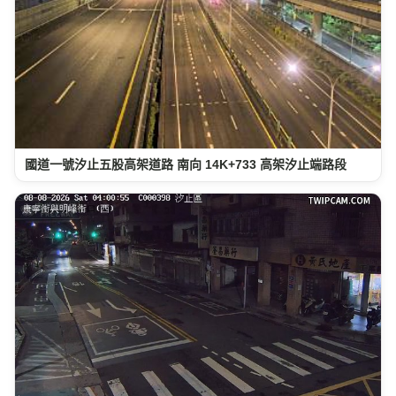
國道一號汐止五股高架道路 南向 14K+733 高架汐止端路段