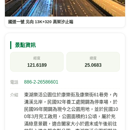
國道一號 北向 13K+320 高架汐止端
景點資訊
經度
緯度
121.6189
25.0683
886-2-26586601
電話
東湖樂活公園位於康樂街及康樂街61巷旁，內
介紹
溝溪北岸，民國92年養工處開闢為停車場，於
民國99年開闢為現今之公園用地，並於民國10
0年3月完工啟用，公園面積約1公頃，屬於充
滿綠意景觀，適合闔家大小於週末或午後前往