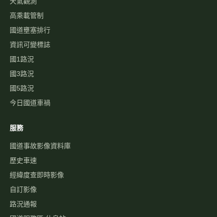
天氣觀測
高乘載管制
國道壅塞排行
資訊可變標誌
國1路況
國3路況
國5路況
今日國道車禍
服務
國道事故影像資料庫
歷史車速
經緯度查即時影像
自訂影像
路況通報