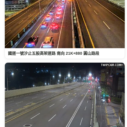
國道一號汐止五股高架道路 南向 21K+880 圓山路段