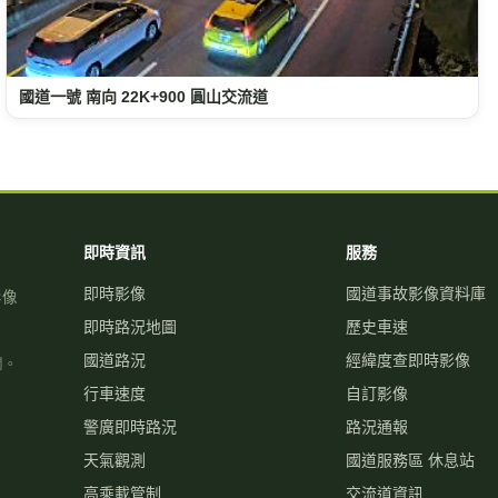
國道一號 南向 22K+900 圓山交流道
即時資訊
服務
即時影像
國道事故影像資料庫
影像
即時路況地圖
歷史車速
國道路況
經緯度查即時影像
關。
行車速度
自訂影像
警廣即時路況
路況通報
天氣觀測
國道服務區 休息站
高乘載管制
交流道資訊