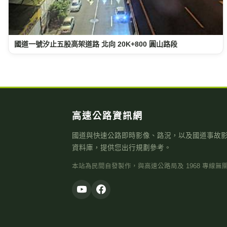
國道一號汐止五股高架道路 北向 20K+800 圓山路段
高速公路資訊網
國道與快速公路即時影像、路況，以及國道事故
資料庫，提供您出行規劃參考。
本站為民間自發製作，與高速公路局及 1968 專線無