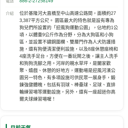
886-2-27258149
電話
位於基隆河大直橋至中山高速公路間，面積約27
介紹
3,387平方公尺。 園區最大的特色就是設有專為
狗兒們所設置的「迎風狗運動公園」，佔地約1公
頃，以體重9公斤作為分野，分為大狗區和小狗
區，並設置不鏽鋼圍欄、雙層門作為人犬防護措
施，還有狗便清潔便利設施，以及8座休憩座椅和
4座洗手足台，方便在一番玩鬧之後，讓主人洗手
和狗狗洗腳之用。河岸的親水草坪，是闔家歡
聚、嬉戲、休憩的好地方，運動場是迎風河濱公
園另一特色，有多項設施可供民眾一展身手，鍛
鍊強健體魄，包括有羽球、棒壘球、足球、直排
輪練習場等運動設施，另外，還有一座超迷你高
爾夫球練習場喔！
目前天氣