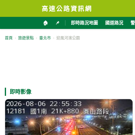
高速公路資訊網
🏠
📌
即時路況地圖
國道路況
警
首頁
›
旅遊景點
›
臺北市
›
迎風河濱公園
即時影像