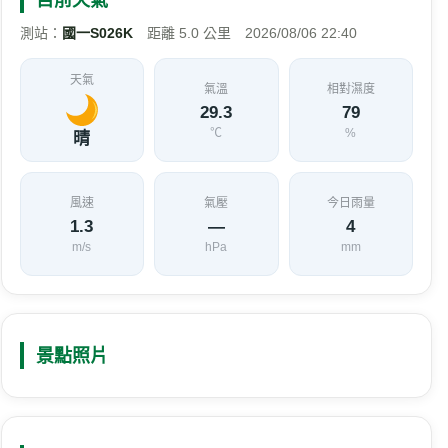
測站：
國一S026K
距離 5.0 公里 2026/08/06 22:40
天氣
氣溫
相對濕度
29.3
79
℃
%
晴
風速
氣壓
今日雨量
1.3
—
4
m/s
hPa
mm
景點照片