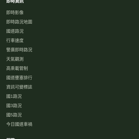
即時資訊
即時影像
即時路況地圖
國道路況
行車速度
警廣即時路況
天氣觀測
高乘載管制
國道壅塞排行
資訊可變標誌
國1路況
國3路況
國5路況
今日國道車禍