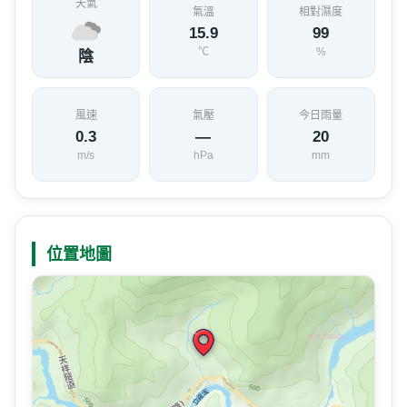
天氣
氣溫
相對濕度
15.9
99
℃
%
陰
風速
氣壓
今日雨量
0.3
—
20
m/s
hPa
mm
位置地圖