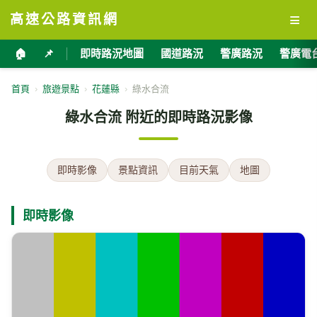
≡
高速公路資訊網
🏠
📌
即時路況地圖
國道路況
警廣路況
警廣電
首頁
›
旅遊景點
›
花蓮縣
›
綠水合流
綠水合流 附近的即時路況影像
即時影像
景點資訊
目前天氣
地圖
即時影像