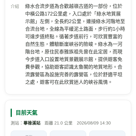
綠水合流步道為合歡越嶺古道的一部份，位於
介紹
中橫公路172公里處，入口處於「綠水地質展
示館」左側，全長約2公里，連接綠水河階地至
合流台地，全線為平緩泥土路面，步行約1小時
可達步道終點。循著步道前行，可欣賞豐富的
自然生態，體驗斷崖峽谷的險峻。綠水為一河
階台地，原住民泰雅族祖先曾在此定居，而現
今步道入口設置地質景觀展示館，提供遊客免
費參觀，協助遊客認識太魯閣的地質地形。合
流露營區為設施完善的露營區，位於舒適平坦
之處，遊客可在此欣賞迷人的峽谷風情。
目前天氣
測站：
畢祿溪站
距離 21.0 公里 2026/08/09 14:30