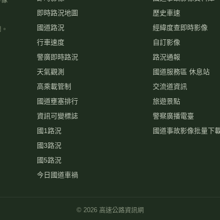
即時路況地圖
歷史車速
國道路況
經緯度查即時影像
關。
行車速度
自訂影像
警廣即時路況
路況通報
天氣觀測
國道服務區 休息站
高乘載管制
交流道資訊
國道壅塞排行
旅遊景點
資訊可變標誌
警察廣播電臺
國1路況
國道事故影像批量下
國3路況
國5路況
今日國道車禍
©
2026
高速公路資訊網