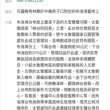
886-3-8621100
電話
花蓮縣秀林鄉於中橫燕子口附近的布洛灣臺地上
地址
布洛灣台地是立霧溪下游的大型雙層河階，太魯
介紹
閣語是「峽谷的回音」之意，此台地也曾經是太
魯閣族人聚居的部落，現今太魯閣國家公園管理
處在此成立管理站，並規劃成原住民特色園區。
布洛灣分上、下兩台地，高度相差30公尺，下台
地海拔約370公尺，管理站設於此處，提供民眾
解說諮詢及遊憩訊息的服務，並放映多媒體節
目，介紹太魯閣地區的開發和泰雅族的人文歷
史。左側的太魯閣族工藝展示館，則展示太魯閣
族人織布、籐編技藝的精美作品。由下台地步行
至環流丘公園，可俯瞰溪畔、觀賞峽谷景致。而
上台地則採委外方式經營，規劃為住宿及研習中
心，有套房、會議中心及餐飲服務中心等。因布
洛灣台地為熱帶季風雨林生態環境、環流丘與河
階地形，太管處特於此處廣植培育原生種台灣百