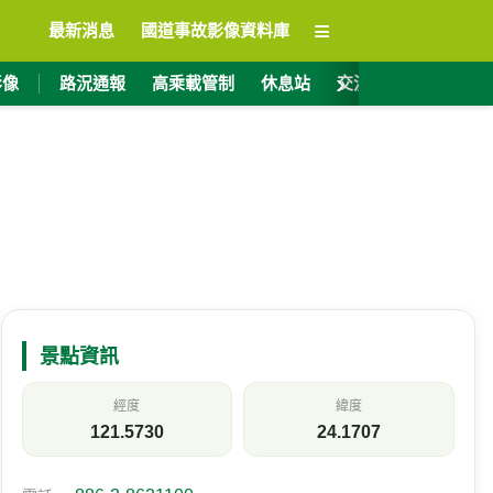
≡
最新消息
國道事故影像資料庫
›
影像
路況通報
高乘載管制
休息站
交流道資訊
ET
景點資訊
經度
緯度
121.5730
24.1707