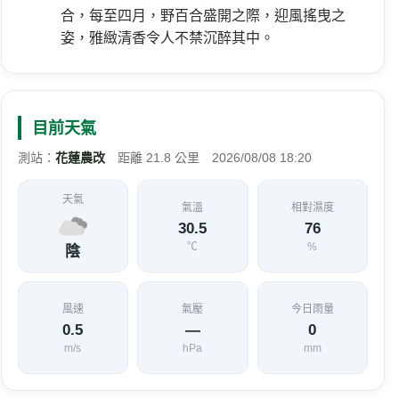
合，每至四月，野百合盛開之際，迎風搖曳之
姿，雅緻清香令人不禁沉醉其中。
目前天氣
測站：
花蓮農改
距離 21.8 公里 2026/08/08 18:20
天氣
氣溫
相對濕度
30.5
76
℃
%
陰
風速
氣壓
今日雨量
0.5
—
0
m/s
hPa
mm