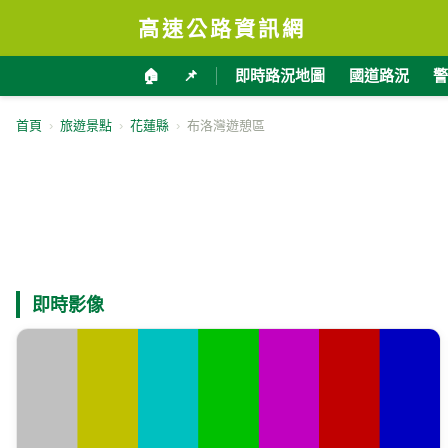
高速公路資訊網
🏠
📌
即時路況地圖
國道路況
警
首頁
›
旅遊景點
›
花蓮縣
›
布洛灣遊憩區
即時影像