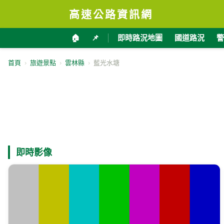
高速公路資訊網
🏠
📌
即時路況地圖
國道路況
警
首頁
›
旅遊景點
›
雲林縣
›
藍光水塘
即時影像