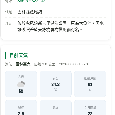
886-5-6322132
電話
雲林縣虎尾鎮
地址
位於虎尾鎮新吉里湖泊公園，原為大魚池，因水
介紹
塘映照著藍天綠樹碧樹微風而得名。
目前天氣
測站：
雲林臺大
距離 3.0 公里 2026/08/08 13:20
天氣
氣溫
相對濕度
34.3
61
℃
%
陰
風速
氣壓
今日雨量
2.6
—
22