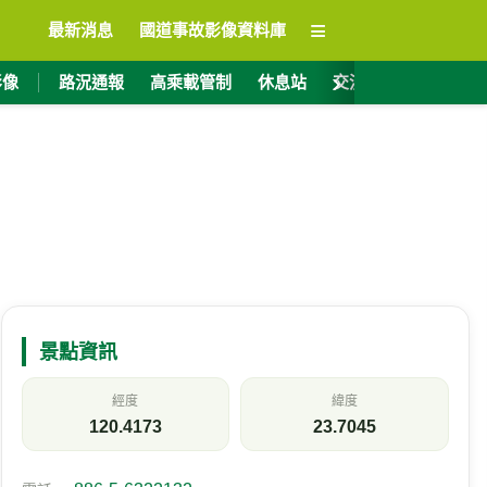
≡
最新消息
國道事故影像資料庫
›
影像
路況通報
高乘載管制
休息站
交流道資訊
ET
景點資訊
經度
緯度
120.4173
23.7045