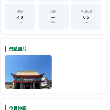
風速
氣壓
今日雨量
4.8
—
6.5
m/s
hPa
mm
景點照片
位置地圖