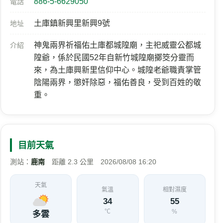
886-5-6629050
電話
土庫鎮新興里新興9號
地址
神鬼兩界祈福佑土庫都城隍廟，主祀威靈公都城
介紹
隍爺，係於民國52年自新竹城隍廟擲筊分靈而
來，為土庫興新里信仰中心。城隍老爺職責掌管
陰陽兩界，懲奸除惡，福佑善良，受到百姓的敬
重。
目前天氣
測站：
鹿南
距離 2.3 公里 2026/08/08 16:20
天氣
氣溫
相對濕度
34
55
℃
%
多雲