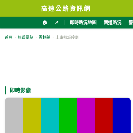
高速公路資訊網
🏠
📌
即時路況地圖
國道路況
警
首頁
›
旅遊景點
›
雲林縣
›
土庫都城隍廟
即時影像