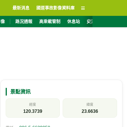
≡
最新消息
國道事故影像資料庫
›
影像
路況通報
高乘載管制
休息站
交流道資訊
ET
景點資訊
經度
緯度
120.3739
23.6636