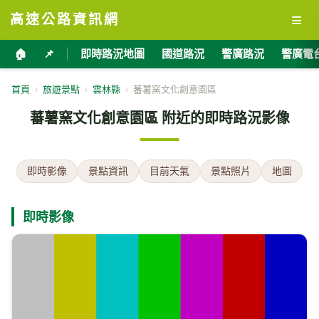
≡
高速公路資訊網
🏠
📌
即時路況地圖
國道路況
警廣路況
警廣電
首頁
›
旅遊景點
›
雲林縣
›
蕃薯窯文化創意園區
蕃薯窯文化創意園區 附近的即時路況影像
即時影像
景點資訊
目前天氣
景點照片
地圖
即時影像