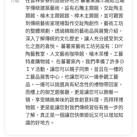
在雲林麥寮的旅遊好地方 蕃薯窯展示館結合廟
介紹
宇傳統建築藝術，設有石雕主題館、交趾陶主
題館、檜木主題館館、樟木主題館，並可觀賞
到傳統藝術家現場製作交趾陶創作，藝術工坊
的整體規劃，透過精緻的藝術品與展覽介紹，
深入了解傳統的文化歷史，讓人充分感受到文
化之旅的喜悅。 蕃薯窯藝術工坊另設有：DIY
陶藝教室、人文藝術咖啡館、檜木茶樓、工藝
特產購物城。 在蕃薯窯內，我們準備了許多Ｄ
ＩＹ活動，讓您可以親子同樂，並且在一樓的
工藝品展售中心，也讓您可以一邊參觀工藝
品，一邊可以挑選具有紀念性的禮物帶回家，
而樓上的御芝園餐廳，更是讓您可以飽餐一
頓，享受精緻美味的蔬食創意料理，而拜拜博
物館，更是能讓您對我們傳統習俗有進一步的
了解，真正是一個讓您快樂遊玩又可以增加知
識的好地方。