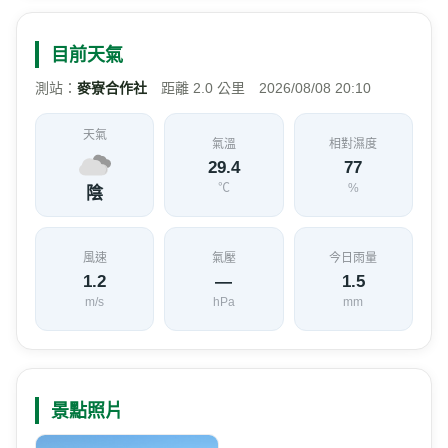
目前天氣
測站：
麥寮合作社
距離 2.0 公里 2026/08/08 20:10
天氣
氣溫
相對濕度
29.4
77
℃
%
陰
風速
氣壓
今日雨量
1.2
—
1.5
m/s
hPa
mm
景點照片