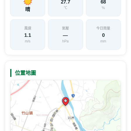
切，在基礎課程上常嚇跑很多人，因此在方法
上，他改以提高學員興趣為目標。他表示，從
培養一些具備竹藝鑑賞力者開始，再來談進入
竹藝創作或許較為實際些。(圖文出自國立台灣
工藝研究所)
目前天氣
測站：
凍頂茶改
距離 3.3 公里 2026/08/06 09:10
天氣
氣溫
相對濕度
27.7
68
℃
%
晴
風速
氣壓
今日雨量
1.1
—
0