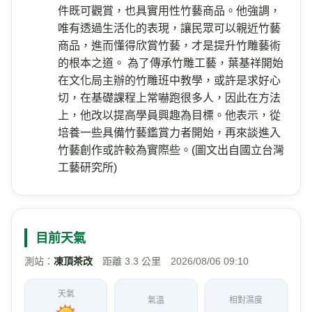
不同的思維。對於人面竹材運用，過去師傅多
半在面部刻畫成各式各樣的表情，而他卻大膽
地將面部竹節鏤空，運用透雕手法產生一個個
引吭高歌的趣味作品，取名人間系列，獲得極
高評價。葉基祥也很擅長荷花創作，對蟲、
鳥、青蛙等都有精心刻劃。這些與眾不同的作
品，他說，這些都來自於鄉下生活觀察所得。
從事竹雕近二十年，他的成就有目共睹，但或
許是經歷過竹業由興盛到沒落，葉基祥有感於
國內竹雕藝術家太少，很難形成一股力量，而
一般人對竹雕工藝也很陌生，因此他在竹藝創
作有所成就後，近年來朝生活工藝進行創作，
用簡單的線條搭配竹子特有的質感，做出一件
件既可觀賞，也具實用性竹藝商品。他強調，
唯有透過生活化的表現，讓民眾可以親近竹藝
商品，進而懂得欣賞竹藝，才是提升竹雕藝術
的根本之道。 為了傳承竹雕工藝，葉基祥開始
在文化局主辦的竹雕班中教學，或許是求好心