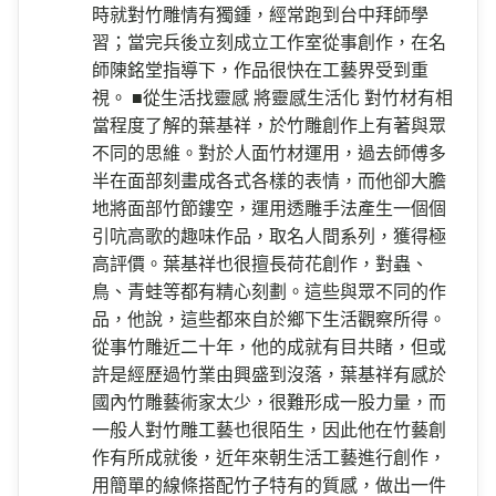
景點資訊
經度
緯度
120.7105
23.7749
886-49-2636399
電話
南投縣竹山鎮保甲路10號
地址
葉基祥是國內少見的青年竹雕家，小時候看到
介紹
自家經營的傳統竹子加工廠由興盛走向沒落，
他不但沒有放棄與竹為伍，反而選擇在竹雕創
作上開啟另一片天。他在就讀竹山高中美工科
時就對竹雕情有獨鍾，經常跑到台中拜師學
習；當完兵後立刻成立工作室從事創作，在名
師陳銘堂指導下，作品很快在工藝界受到重
視。 ■從生活找靈感 將靈感生活化 對竹材有相
當程度了解的葉基祥，於竹雕創作上有著與眾