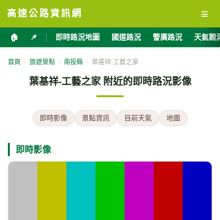
≡
高速公路資訊網
🏠
📌
即時路況地圖
國道路況
警廣路況
天氣觀
首頁
›
旅遊景點
›
南投縣
›
葉基祥-工藝之家
葉基祥-工藝之家 附近的即時路況影像
即時影像
景點資訊
目前天氣
地圖
即時影像