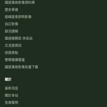
天氣觀測
高乘載管制
國道壅塞排行
資訊可變標誌
國1路況
國3路況
國5路況
今日國道車禍
服務
國道事故影像資料庫
歷史車速
經緯度查即時影像
自訂影像
路況通報