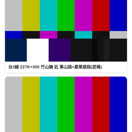
台3線 227K+300 竹山鎮 近 集山路=產業道路(逆樁)