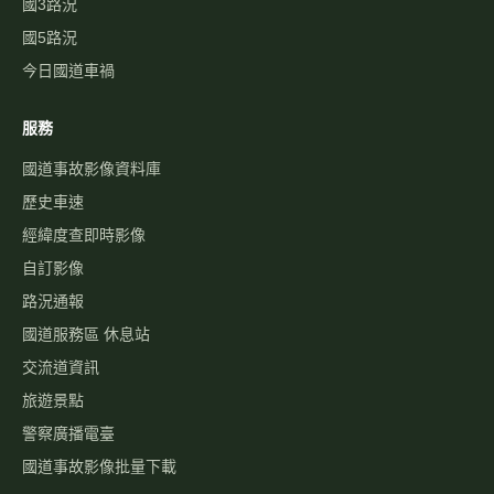
即時影像
即時路況地圖
國道路況
行車速度
警廣即時路況
天氣觀測
高乘載管制
國道壅塞排行
資訊可變標誌
國1路況
國3路況
國5路況
今日國道車禍
服務