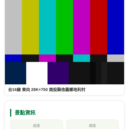
台21線 南向 97K+030 南投縣信義鄉庫坑橋