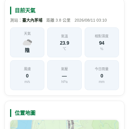
此農場並非單一的果園或農場，而是涵蓋水里
介紹
鄉上安、郡坑兩大地區之農場，農園生產之作
物包括青梅、番石榴、葡萄、水蜜桃、臍橙、
龍眼等水果生產面積將近六十公頃，因此舉凡
賞花、採果都可以滿足都會人追求純樸，自然
田園之需求。 觀光農園開放時間除一月賞梅
花、二月賞水蜜桃花，其餘採果開放時間：葡
萄為十一至十二月番石榴九月至次年四月；水
蜜桃為五月母親節時候，臍橙在十二月到一
月；龍眼則在十月。
目前天氣
測站：
臺大內茅埔
距離 3.8 公里 2026/08/11 03:10
天氣
氣溫
相對濕度