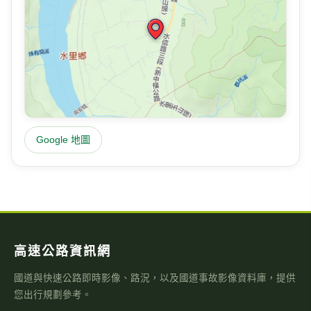
23.9
94
℃
%
陰
風速
氣壓
今日雨量
0
—
0
m/s
hPa
mm
位置地圖