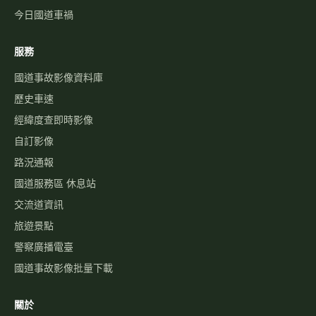
即時路況地圖
國道路況
行車速度
警廣即時路況
天氣觀測
高乘載管制
國道壅塞排行
資訊可變標誌
國1路況
國3路況
國5路況
今日國道車禍
服務
國道事故影像資料庫