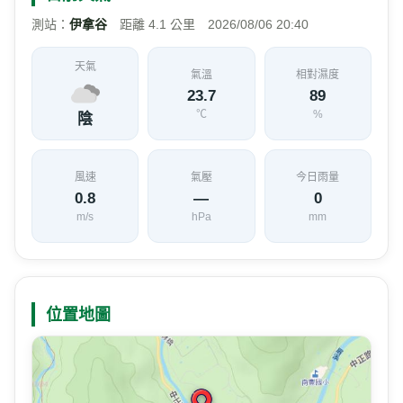
台灣南投縣仁愛鄉台14甲線(大觀橋與仁愛橋折
地址
彎區)
人止關為眉溪上游的處狹谷地形，介於埔霧公
介紹
路大觀橋至仁愛橋間，短短數百公尺二側巉石
聳立、峭壁千仞，相傳因原住民與平地居民起
爭端，官方為防止事端擴大，於是在眉溪附近
設立此關口。
目前天氣
測站：
伊拿谷
距離 4.1 公里 2026/08/06 20:40
天氣
氣溫
相對濕度
23.7
89
℃
%
陰