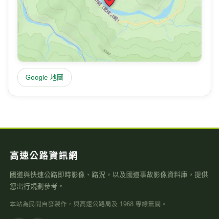
風速
氣壓
今日雨量
0.8
—
0
m/s
hPa
mm
位置地圖