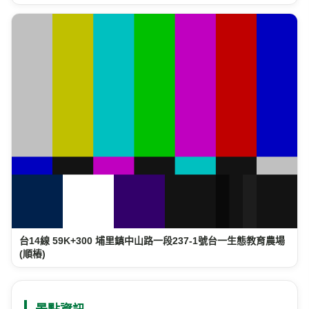
台14線 80K+200 仁愛鄉-霧社台14線與台14甲線處(消防隊附
近)(順樁)