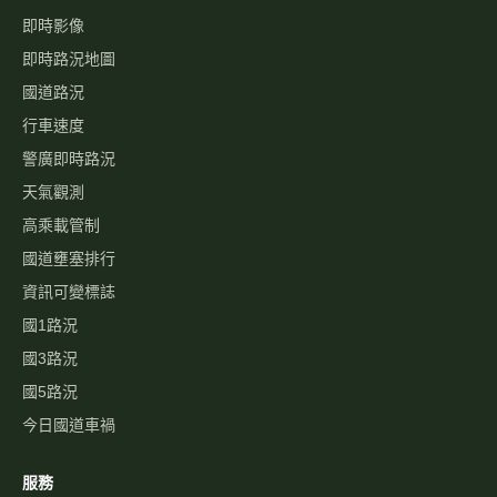
即時影像
即時路況地圖
國道路況
行車速度
警廣即時路況
天氣觀測
高乘載管制
國道壅塞排行
資訊可變標誌
國1路況
國3路況
國5路況
今日國道車禍
服務