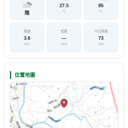
27.5
85
℃
%
陰
風速
氣壓
今日雨量
3.6
—
73
m/s
hPa
mm
位置地圖