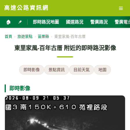
≡
高速公路資訊網
🏠
📌
即時路況地圖
國道路況
警廣路況
警廣電
首頁
›
旅遊景點
›
苗栗縣
›
東里家風-百年古厝
東里家風-百年古厝 附近的即時路況影像
即時影像
景點資訊
目前天氣
地圖
即時影像