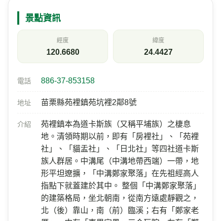
景點資訊
經度
緯度
120.6680
24.4427
886-37-853158
電話
苗栗縣苑裡鎮苑坑裡2鄰8號
地址
苑裡鎮本為道卡斯族（又稱平埔族）之棲息
介紹
地。清領時期以前，即有「房裡社」、「苑裡
社」、「貓盂社」、「日北社」等四社道卡斯
族人群居。中溝尾（中溝地帶西端）一帶，地
形平坦遼擴，「中溝鄭家聚落」在先祖經高人
指點下就蓋建於其中。 整個「中溝鄭家聚落」
的建築格局，坐北朝南，從南方遠處靜觀之，
北（後）靠山，南（前）臨溪；右有「鄭家老