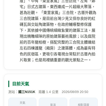
厝」、中有「東里家風」三合巨院、左有「鄭
宅」日式古建築，東西連成一片超級大聚落，
甚為壯觀。 「東里家風」三合院，古厝外觀為
三合院建築，是目前台灣少見又保存良好的紅
磚瓦與交趾陶建築物，在政府輔導整修保護
下，其依據中國傳統細緻紮實的建築工法，展
現出精雕細琢的原始建築藝術風貌；以及庭院
前的百年龍柏樹，搭配完整的三合院主體連結
左右四棟護龍（廂房）之建築體，成為最有特
色的民宿區，更吸引各電視台常駐於古厝內拍
片取景；也是苑裡鎮重要的觀光景點之一。
目前天氣
測站：
國三N151K
距離 1.4 公里 2026/08/09 20:50
天氣
氣溫
相對濕度