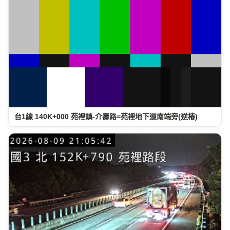
台1線 140K+000 苑裡鎮-介壽路=苑裡地下道南端旁(逆樁)