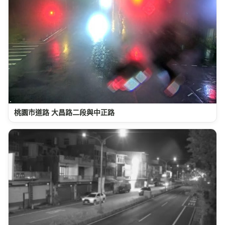
桃園市道路 大昌路二段與中正路
台3線 47K+520 龍潭區中興路永興街口(N)
景點資訊
經度
緯度
121.2142
24.8643