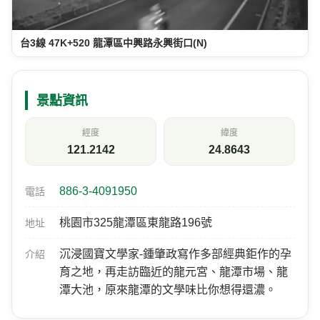
886-3-4091950
電話
桃園市325龍潭區東龍路196號
地址
沉浸國寶文學家-鍾肇政寫作多部經典鉅作的孕
介紹
育之地，再走訪臨近的龍元宮、龍潭市場、龍
潭大池，原來龍潭的文學味比你想得還濃。
目前天氣
測站：
國三N072K
距離 3.4 公里 2026/08/08 22:50
天氣
氣溫
相對濕度
23.7
94
℃
%
陰有雨