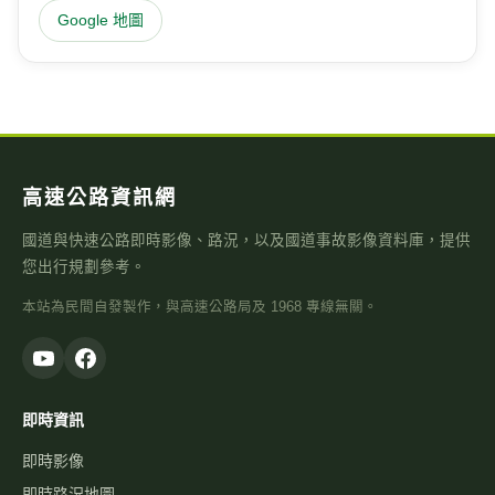
您出行規劃參考。
本站為民間自發製作，與高速公路局及 1968 專線無關。
即時資訊
即時影像
即時路況地圖
國道路況
行車速度
警廣即時路況
天氣觀測
高乘載管制
國道壅塞排行
資訊可變標誌