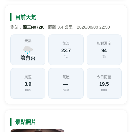
風速
氣壓
今日雨量
3.9
—
19.5
m/s
hPa
mm
景點照片
位置地圖