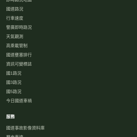
國1路況
國3路況
國5路況
今日國道車禍
服務
國道事故影像資料庫
歷史車速
經緯度查即時影像
自訂影像
路況通報
國道服務區 休息站
交流道資訊
旅遊景點
警察廣播電臺