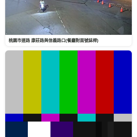
桃園市道路 康莊路與信義路口(餐廳對面號誌桿)