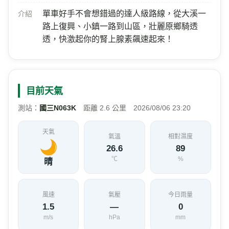
單車好手不會想錯過的達人級路線，從大溪一
介紹
路上復興、小鎮一路到山區，壯麗原鄉騎透
透，快激起你的腎上腺素飆速起來！
目前天氣
測站：
國三N063K
距離 2.6 公里 2026/08/06 23:20
天氣
氣溫
相對濕度
26.6
89
℃
%
晴
風速
氣壓
今日雨量
1.5
—
0
m/s
hPa
mm