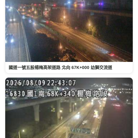
國道一號五股楊梅高架道路 北向 67K+000 幼獅交流道