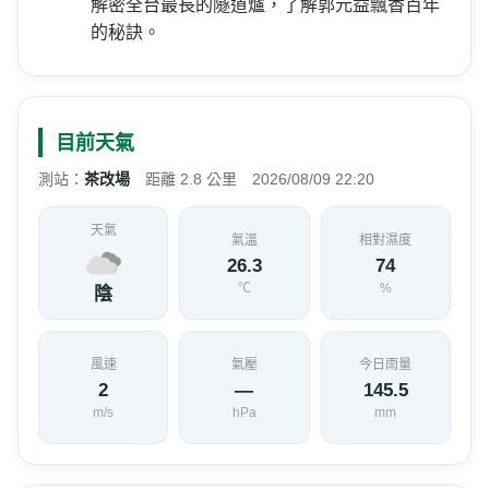
解密全台最長的隧道爐，了解郭元益飄香百年
的秘訣。
目前天氣
測站：
茶改場
距離 2.8 公里 2026/08/09 22:20
天氣
氣溫
相對濕度
26.3
74
℃
%
陰
風速
氣壓
今日雨量
2
—
145.5
m/s
hPa
mm