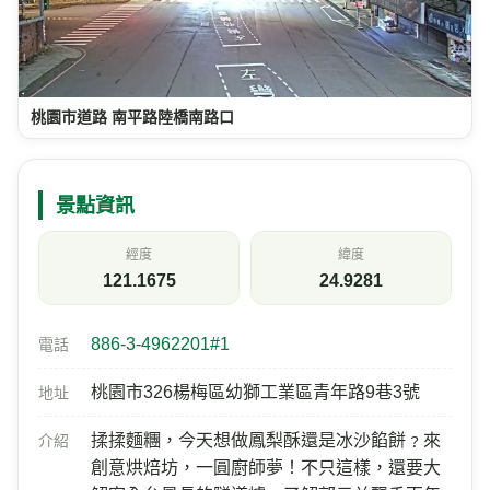
桃園市道路 南平路陸橋南路口
景點資訊
經度
緯度
121.1675
24.9281
886-3-4962201#1
電話
桃園市326楊梅區幼獅工業區青年路9巷3號
地址
揉揉麵糰，今天想做鳳梨酥還是冰沙餡餅﹖來
介紹
創意烘焙坊，一圓廚師夢！不只這樣，還要大