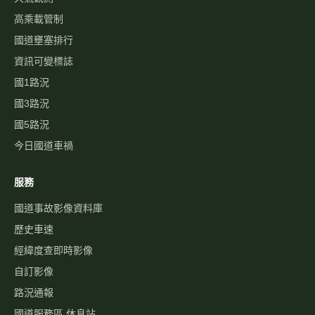
高乘載管制
國道壅塞排行
資訊可變標誌
國1路況
國3路況
國5路況
今日國道車禍
服務
國道事故影像資料庫
歷史車速
經緯度查即時影像
自訂影像
路況通報
國道服務區 休息站