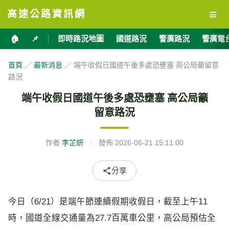
≡
高速公路資訊網
🏠
📌
即時路況地圖
國道路況
警廣路況
警廣電
首頁
／
最新消息
／ 端午收假日國道午後多處恐壅塞 高公局籲留意
路況
端午收假日國道午後多處恐壅塞 高公局籲
留意路況
作者
李芷妍
｜
發佈
2026-06-21 15:11:00
分享
今日（6/21）是端午節連續假期收假日，截至上午11
時，國道全線交通量為27.7百萬車公里，高公局預估全