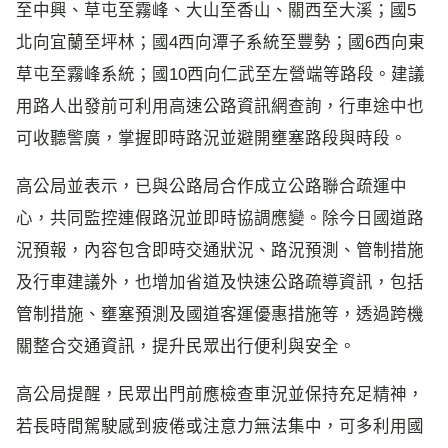
至中興、草屯至霧峰、大山至香山、關西至大溪；國5
北向宜蘭至坪林；國4西向潭子系統至豐勢；國6西向東
草屯至霧峰系統；國10西向仁武至左營端等路段。建議
用路人出發前可利用高速公路資訊網查詢，行車途中也
可收聽警廣，掌握即時路況並避開壅塞路段與時段。
高公局並表示，已與公路局合作成立公路聯合疏運中
心，共同監控連假路況並即時協調應變。除今日國道路
況預報，內容包含即時交通狀況、路況預測、管制措施
及行車建議外，也增加省道及快速公路疏導資訊，包括
管制措施、壅塞預測及國道客運優惠措施等，透過跨機
關整合交通資訊，提升民眾出行便利與安全。
高公局提醒，民眾出門前應檢查車況並保持充足精神，
若長時間駕駛感到疲倦或注意力無法集中，可多利用國