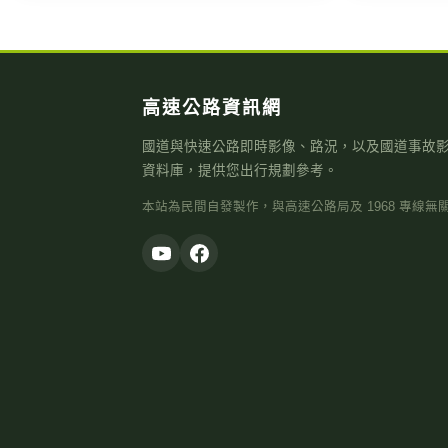
高速公路資訊網
國道與快速公路即時影像、路況，以及國道事故
資料庫，提供您出行規劃參考。
本站為民間自發製作，與高速公路局及 1968 專線無