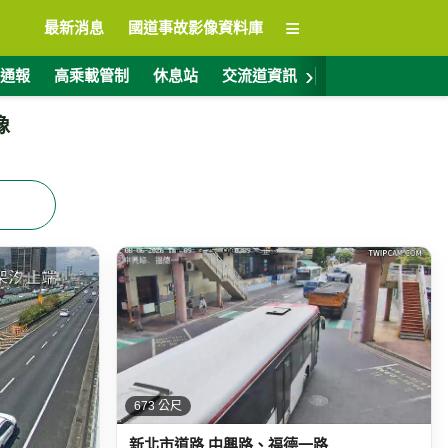
≡
最新消息
國道事故影像資料庫
›
通報
高乘載管制
休息站
交流道資訊
警廣電台
ET
像
673 公尺
新北市道路 中興路、福德一路