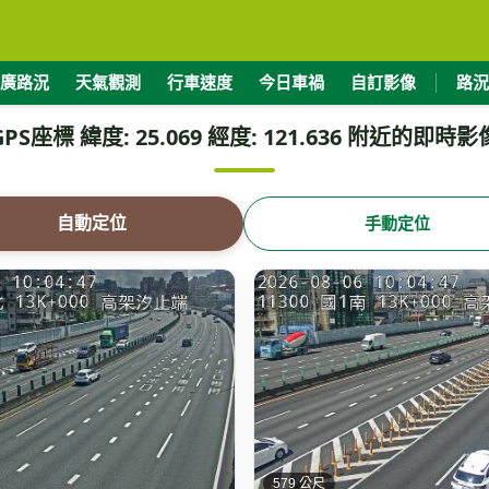
廣路況
天氣觀測
行車速度
今日車禍
自訂影像
路況
GPS座標 緯度: 25.069 經度: 121.636 附近的即時影
自動定位
手動定位
579 公尺