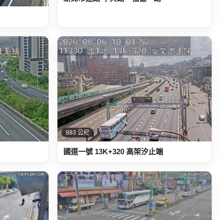
883 公尺
國道一號 13K+320 高架汐止端