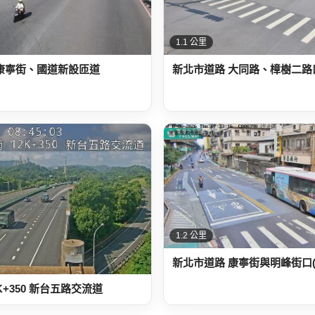
1.1 公里
康寧街、國道新設匝道
新北市道路 大同路、樟樹二路
1.2 公里
新北市道路 康寧街與明峰街口(
K+350 新台五路交流道