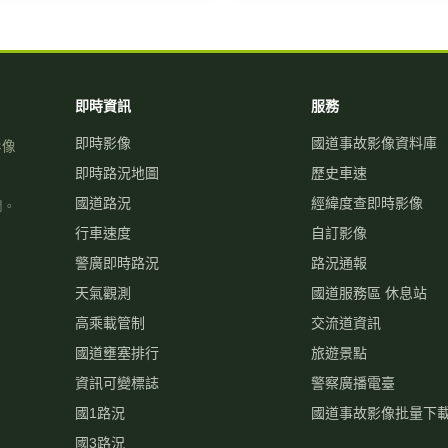
即時資訊
服務
即時影像
國道事故影像資料庫
影像
即時路況地圖
歷史車速
國道路況
經緯度查即時影像
關。
行車速度
自訂影像
警廣即時路況
路況通報
天氣觀測
國道服務區 休息站
高乘載管制
交流道資訊
國道壅塞排行
旅遊景點
資訊可變標誌
警察廣播電臺
國1路況
國道事故影像批量下
國3路況