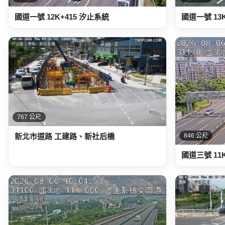
國道一號 12K+415 汐止系統
國道一號 13
767 公尺
新北市道路 工建路、新社后橋
846 公尺
國道三號 11