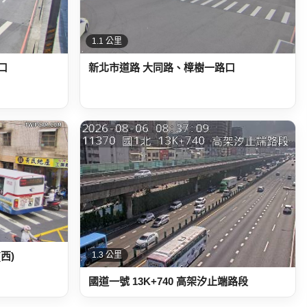
1.1 公里
口
新北市道路 大同路、樟樹一路口
西)
1.3 公里
國道一號 13K+740 高架汐止端路段