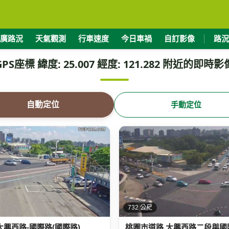
廣路況
天氣觀測
行車速度
今日車禍
自訂影像
路況
GPS座標 緯度: 25.007 經度: 121.282 附近的即時影
自動定位
手動定位
732 公尺
大興西路-國際路(國際路)
桃園市道路 大興西路二段與國