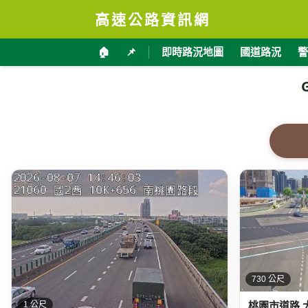
高速公路資訊網
🏠
📌
即時路況地圖
國道路況
警
730 公尺
桃園市道路 
1 公尺