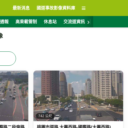
≡
最新消息
國道事故影像資料庫
›
通報
高乘載管制
休息站
交流道資訊
警廣電台
ET
像
742 公尺
際路二段旁路
桃園市道路 大興西路-國際路(大興西路)