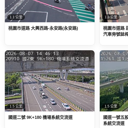
1.1 公里
1.3 公里
桃園市道路 大興西路-永安路(永安路)
桃園市道路 
汽車旁號誌桿
1.5 公里
1.5 公里
國道二號 9K+180 機場系統交流道
國道一號五股楊
系統交流道