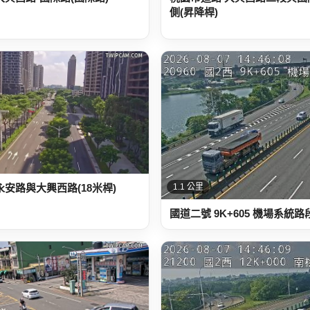
側(昇降桿)
永安路與大興西路(18米桿)
1.1 公里
國道二號 9K+605 機場系統路