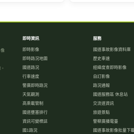
即時資訊
服務
即時影像
國道事故影像資料庫
影像
即時路況地圖
歷史車速
國道路況
經緯度查即時影像
關。
行車速度
自訂影像
警廣即時路況
路況通報
天氣觀測
國道服務區 休息站
高乘載管制
交流道資訊
國道壅塞排行
旅遊景點
資訊可變標誌
警察廣播電臺
國1路況
國道事故影像批量下