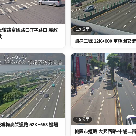
莊敬路富國路口(T字路口,鴻政
1.3 公里
)
國道二號 12K+000 南桃園交
1.5 公里
梅高架道路 52K+653 機場
桃園市道路 大興西路-中埔二街