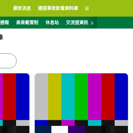
≡
最新消息
國道事故影像資料庫
›
通報
高乘載管制
休息站
交流道資訊
警廣電台
ET
像