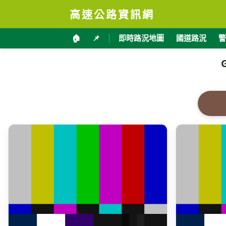
高速公路資訊網
🏠
📌
即時路況地圖
國道路況
警