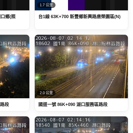
1.7 公里
縣湖口鄉(照
台1線 63K+700 新豐鄉新興路唐榮園區(N)
2.0 公里
區路段
國道一號 86K+090 湖口服務區路段