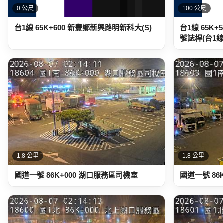
0 公尺
100 公尺
台1線 65K+600 新豐鄉新興路明新科大(S)
台1線 65K
號誌桿(台1線65
1.8 公里
1.8 公里
國道一號 86K+000 湖口服務區司機室
國道一號 86