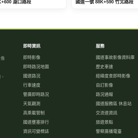
K+600 湖口路段
國道一號 88K+590 竹北路段
即時資訊
服務
即時影像
國道事故影像資料庫
影像
即時路況地圖
歷史車速
國道路況
經緯度查即時影像
關。
行車速度
自訂影像
警廣即時路況
路況通報
天氣觀測
國道服務區 休息站
高乘載管制
交流道資訊
國道壅塞排行
旅遊景點
資訊可變標誌
警察廣播電臺