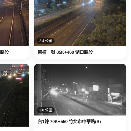
2.4 公里
區路段
國道一號 85K+460 湖口路段
3.8 公里
台1線 70K+550 竹北市中華路(S)