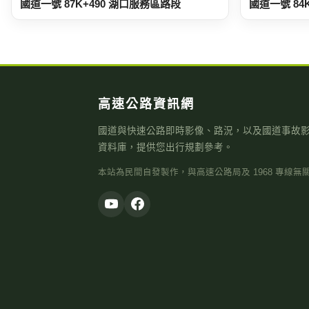
國道一號 87K+490 湖口服務區路段
國道一號 84
高速公路資訊網
國道與快速公路即時影像、路況，以及國道事故
資料庫，提供您出行規劃參考。
本站為民間自發製作，與高速公路局及 1968 專線無