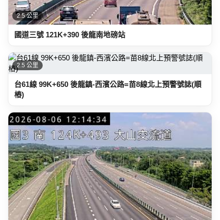
2.5 公里
國道三號 121K+390 後龍南地磅站
2.5 公里
台61線 99K+650 後龍鎮-西濱公路=苗8線北上預警號誌(順
樁)