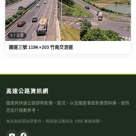
高速公路資訊網
國道與快速公路即時影像、路況，以及國道事故影像資料庫，提供
您出行規劃參考。
本站為民間自發製作，與高速公路局及 1968 專線無關。
即時資訊
即時影像
即時路況地圖
國道路況
行車速度
警廣即時路況
天氣觀測