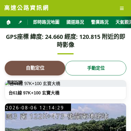
≡
高速公路資訊網
🏠
📌
即時路況地圖
國道路況
警廣路況
天氣觀
GPS座標 緯度: 24.660 經度: 120.815 附近的即
時影像
自動定位
手動定位
0 公尺
台61線 97K+100 玄寶大橋