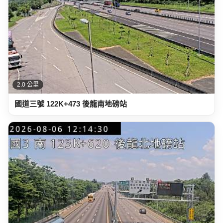
2.0 公里
國道三號 122K+473 後龍南地磅站