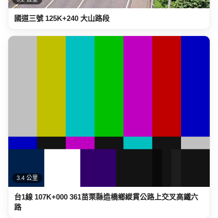
3.4 公里
台1線 107K+000 361苗栗縣造橋鄉縱貫公路上交叉高鐵六
路