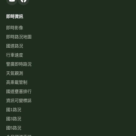
高乘載管制
國道壅塞排行
資訊可變標誌
國1路況
國3路況
國5路況
今日國道車禍
服務
國道事故影像資料庫
歷史車速
經緯度查即時影像
自訂影像
路況通報
國道服務區 休息站