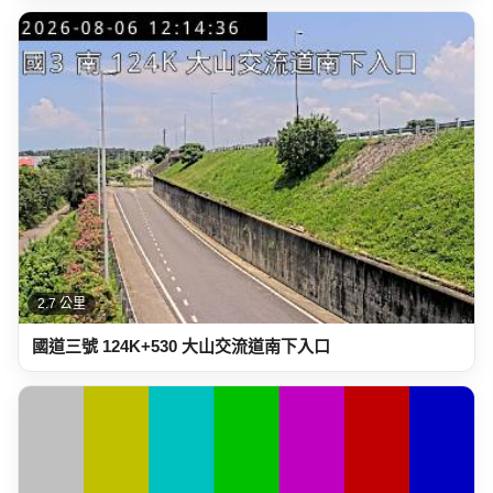
2.7 公里
國道三號 124K+530 大山交流道南下入口
3.0 公里
台61線 94K+050 竹南鎮-西濱公路=竹南垃圾掩埋場北向旁
(逆樁)