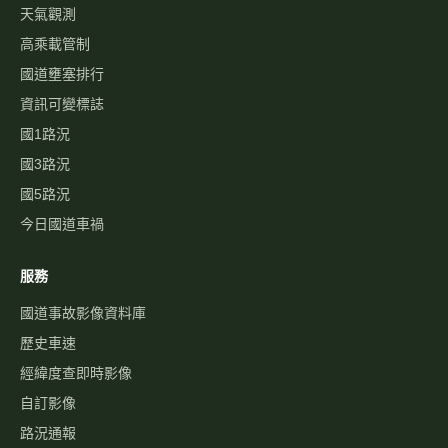
天氣觀測
高乘載管制
國道壅塞排行
資訊可變標誌
國1路況
國3路況
國5路況
今日國道車禍
服務
國道事故影像資料庫
歷史車速
經緯度查即時影像
自訂影像
路況通報