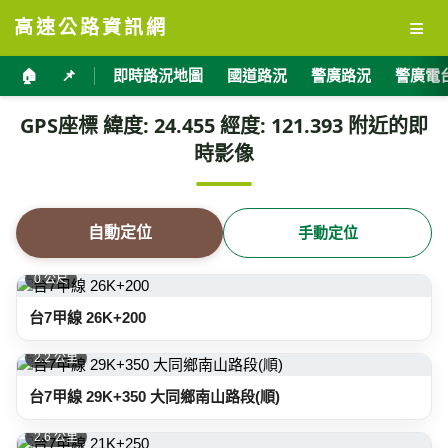
≡
高速公路資訊網
🏠
📌
即時路況地圖
國道路況
警廣路況
警廣電
GPS座標 緯度: 24.455 經度: 121.393 附近的即
時影像
自動定位
手動定位
0 公尺
台7甲線 26K+200
2.2 公里
台7甲線 29K+350 大同鄉南山路段(順)
2.6 公里