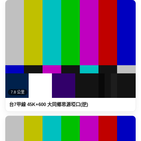
7.8 公里
台7甲線 45K+600 大同鄉思源埡口(逆)