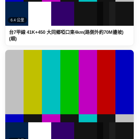
6.4 公里
台7甲線 41K+450 大同鄉啞口東4km(路側外約70M邊坡)
(順)