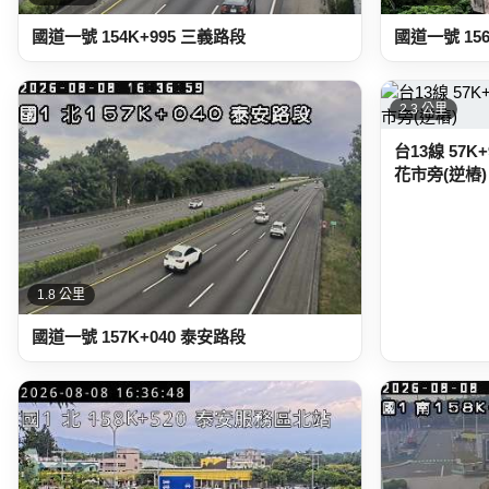
國道一號 154K+995 三義路段
國道一號 15
2.3 公里
台13線 57
花市旁(逆樁)
1.8 公里
國道一號 157K+040 泰安路段