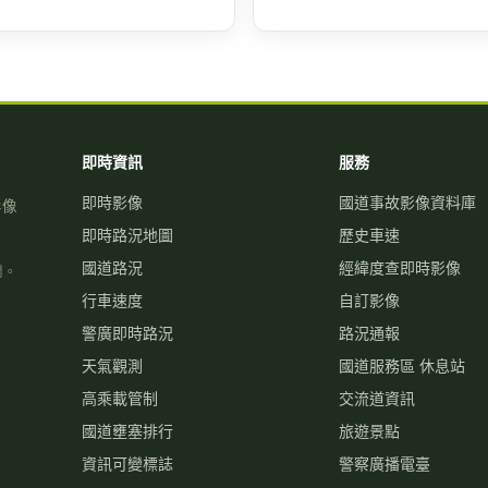
即時資訊
服務
即時影像
國道事故影像資料庫
影像
即時路況地圖
歷史車速
國道路況
經緯度查即時影像
關。
行車速度
自訂影像
警廣即時路況
路況通報
天氣觀測
國道服務區 休息站
高乘載管制
交流道資訊
國道壅塞排行
旅遊景點
資訊可變標誌
警察廣播電臺