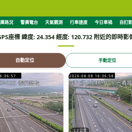
廣路況
警廣電台
天氣觀測
行車速度
今日車禍
自訂
GPS座標 緯度: 24.354 經度: 120.732 附近的即時影
自動定位
手動定位
1.2 公里