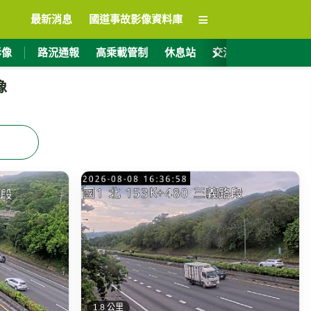
≡
最新消息
國道事故影像資料庫
›
影像
路況通報
高乘載管制
休息站
交流道資訊
ET
像
1.8 公里