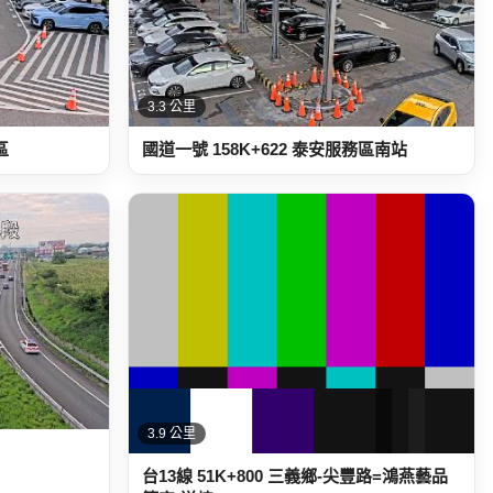
3.3 公里
區
國道一號 158K+622 泰安服務區南站
3.9 公里
台13線 51K+800 三義鄉-尖豐路=鴻燕藝品