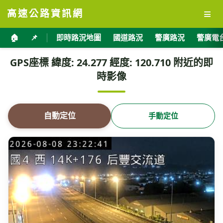
≡
高速公路資訊網
🏠
📌
即時路況地圖
國道路況
警廣路況
警廣電
GPS座標 緯度: 24.277 經度: 120.710 附近的即
時影像
自動定位
手動定位