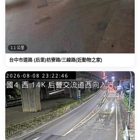
1.1 公里
台中市道路 (后里)枋寮路/三線路(近動物之家)