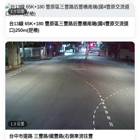
1.3 公里
台13線 65K+180 豐原區三豐路后豐橋南端(國4豐原交流道
口)250m(逆樁)
1.3 公里
台中市道路 三豐路/國豐路(右側車流往豐