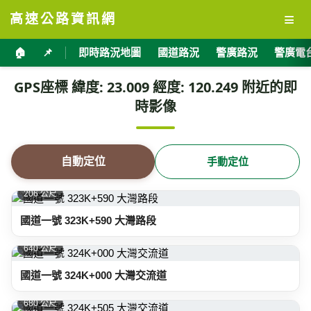
≡
高速公路資訊網
🏠
📌
即時路況地圖
國道路況
警廣路況
警廣電
GPS座標 緯度: 23.009 經度: 120.249 附近的即
時影像
自動定位
手動定位
206 公尺
國道一號 323K+590 大灣路段
640 公尺
國道一號 324K+000 大灣交流道
680 公尺