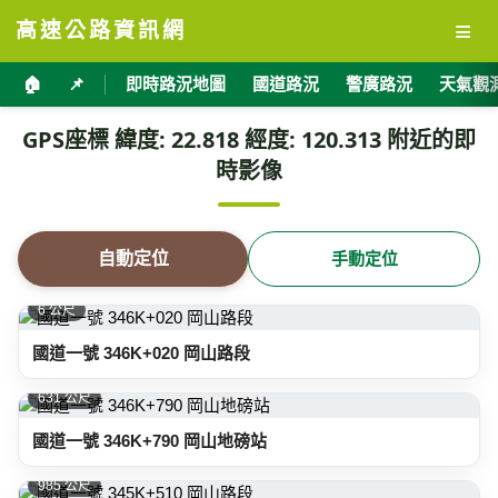
≡
高速公路資訊網
🏠
📌
即時路況地圖
國道路況
警廣路況
天氣觀
GPS座標 緯度: 22.818 經度: 120.313 附近的即
時影像
自動定位
手動定位
6 公尺
國道一號 346K+020 岡山路段
631 公尺
國道一號 346K+790 岡山地磅站
985 公尺