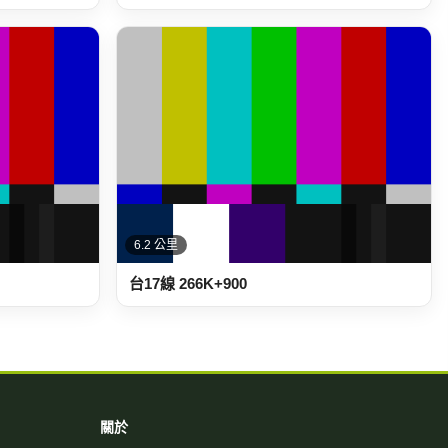
6.2 公里
台17線 266K+900
關於