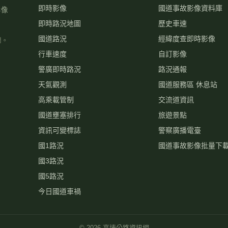
即時影像
國道事故影像資料庫
影像
即時路況地圖
歷史車速
國道路況
經緯度查即時影像
關。
行車速度
自訂影像
警廣即時路況
路況通報
天氣觀測
國道服務區 休息站
高乘載管制
交流道資訊
國道壅塞排行
旅遊景點
資訊可變標誌
警察廣播電臺
國1路況
國道事故影像批量下
國3路況
國5路況
今日國道車禍
©
2026
高速公路資訊網