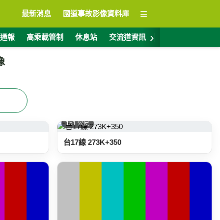
≡
最新消息
國道事故影像資料庫
›
通報
高乘載管制
休息站
交流道資訊
警廣電台
ET
像
151 公尺
台17線 273K+350