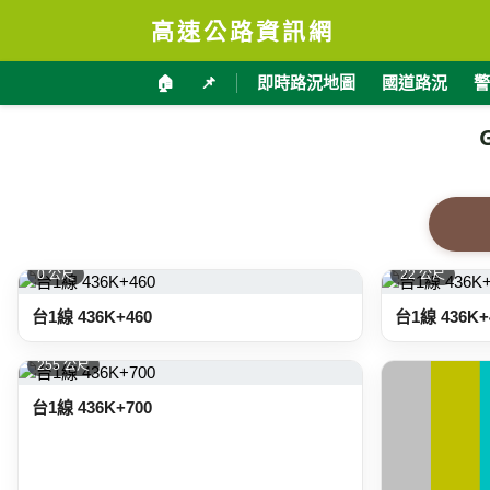
高速公路資訊網
🏠
📌
即時路況地圖
國道路況
警
0 公尺
22 公尺
台1線 436K+460
台1線 436K+
255 公尺
台1線 436K+700