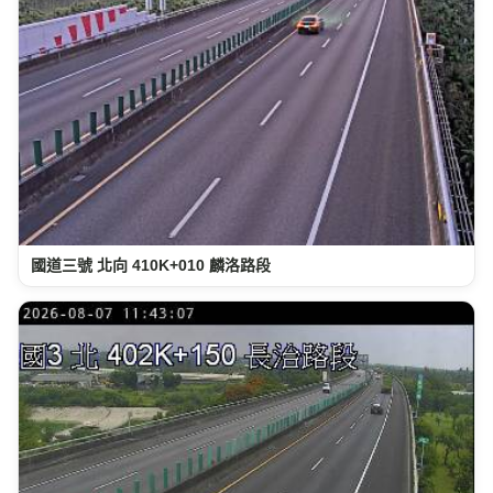
國道三號 北向 410K+010 麟洛路段