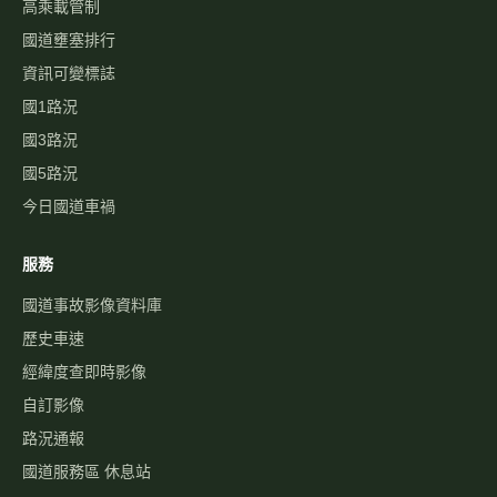
高乘載管制
國道壅塞排行
資訊可變標誌
國1路況
國3路況
國5路況
今日國道車禍
服務
國道事故影像資料庫
歷史車速
經緯度查即時影像
自訂影像
路況通報
國道服務區 休息站