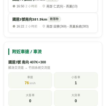
16:50
·
南部 仁武(6) - 燕巢(13)
2 小時前
國道3號南向381.9km
散落物
16:22
·
南部 田寮(369) - 燕巢系統(383)
2 小時前
附近車速 / 車流
國道3號 南向 407K+300
麟洛交流道 → 竹田系統交流道
車速
小客車
76
1
km/h
大客車
大貨車
0
0