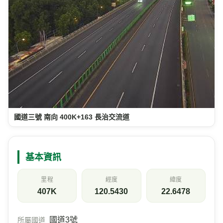
國道三號 南向 400K+163 長治交流道
基本資訊
里程
經度
緯度
407K
120.5430
22.6478
國道3號
所屬國道