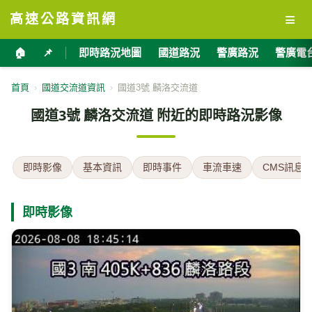
≡
高速公路資訊網
🏠
📌
即時路況地圖
國道路況
警廣路況
警廣電
首頁
›
國道交流道資訊
›
國道3號 麟洛交流道
國道3號 麟洛交流道 附近的即時路況影像
即時影像
基本資訊
即時事件
車流車速
CMS訊息
即時影像