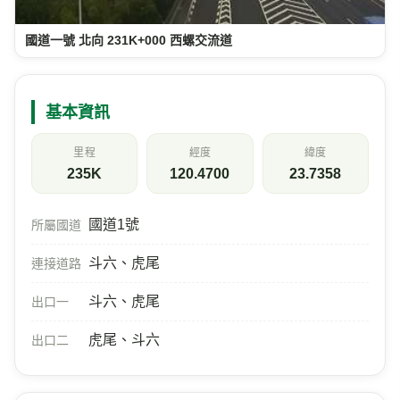
國道一號 北向 231K+000 西螺交流道
基本資訊
里程
經度
緯度
235K
120.4700
23.7358
國道1號
所屬國道
斗六、虎尾
連接道路
斗六、虎尾
出口一
虎尾、斗六
出口二