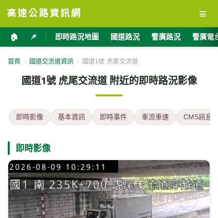
≡
高速公路資訊網
🏠
📌
即時路況地圖
國道路況
警廣路況
警廣電
首頁
›
國道交流道資訊
›
國道1號 虎尾交流道
國道1號 虎尾交流道 附近的即時路況影像
即時影像
基本資訊
即時事件
車流車速
CMS訊息
即時影像