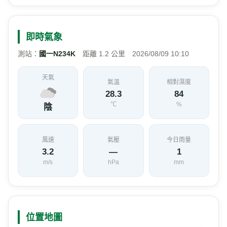
即時氣象
測站：
國一N234K
距離 1.2 公里 2026/08/09 10:10
天氣
氣溫
相對濕度
28.3
84
℃
%
陰
風速
氣壓
今日雨量
3.2
—
1
m/s
hPa
mm
位置地圖