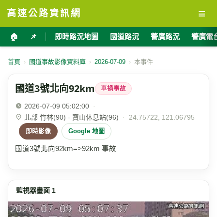
≡
高速公路資訊網
🏠
📌
即時路況地圖
國道路況
警廣路況
警廣電
首頁
›
國道事故影像資料庫
›
2026-07-09
›
本事件
國道3號北向92km
車禍事故
2026-07-09 05:02:00
·
北部 竹林(90) - 寶山休息站(96)
·
24.75722, 121.06795
即時影像
Google 地圖
國道3號北向92km=>92km 事故
監視器畫面 1