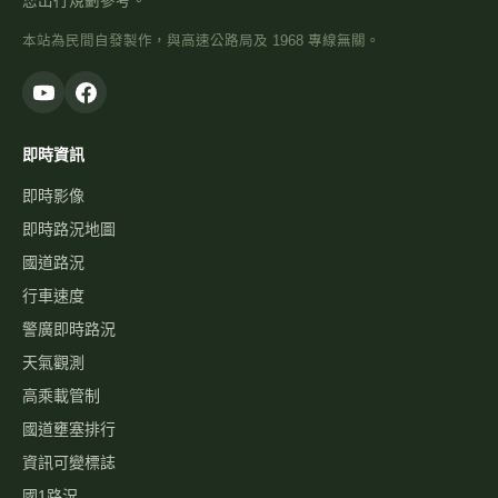
您出行規劃參考。
本站為民間自發製作，與高速公路局及 1968 專線無關。
即時資訊
即時影像
即時路況地圖
國道路況
行車速度
警廣即時路況
天氣觀測
高乘載管制
國道壅塞排行
資訊可變標誌
國1路況