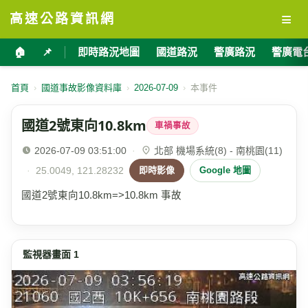
≡
高速公路資訊網
🏠
📌
即時路況地圖
國道路況
警廣路況
警廣電
首頁
›
國道事故影像資料庫
›
2026-07-09
›
本事件
國道2號東向10.8km
車禍事故
2026-07-09 03:51:00
·
北部 機場系統(8) - 南桃園(11)
·
25.0049, 121.28232
即時影像
Google 地圖
國道2號東向10.8km=>10.8km 事故
監視器畫面 1