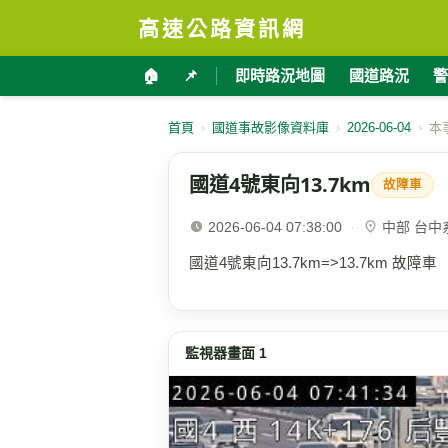
高速公路資訊網
🏠
📌
即時路況地圖
國道路況
警
首頁
›
國道事故影像資料庫
›
2026-06-04
›
本
國道4號東向13.7km
故障車
2026-06-04 07:38:00
·
中部 台中系統
國道4號東向13.7km=>13.7km 故障車
監視器畫面 1